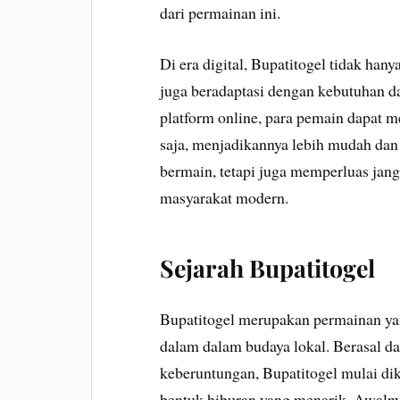
dari permainan ini.
Di era digital, Bupatitogel tidak han
juga beradaptasi dengan kebutuhan d
platform online, para pemain dapat m
saja, menjadikannya lebih mudah dan 
bermain, tetapi juga memperluas jan
masyarakat modern.
Sejarah Bupatitogel
Bupatitogel merupakan permainan yan
dalam dalam budaya lokal. Berasal d
keberuntungan, Bupatitogel mulai dik
bentuk hiburan yang menarik. Awalny