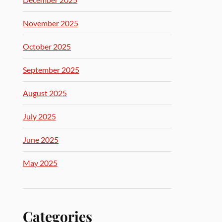
November 2025
October 2025
September 2025
August 2025
July 2025
June 2025
May 2025
Categories