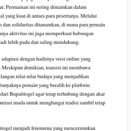
t. Permainan ini sering dimainkan dalam
l yang kuat di antara para pesertanya. Melalui
an dan solidaritas ditanamkan, di mana para pemain
nya aktivitas ini juga memperkuat hubungan
adi lebih padu dan saling mendukung.
 adaptasi dengan hadirnya versi online yang
 Meskipun demikian, transisi ini membawa
ilangan nilai-nilai budaya yang menjadikan
banyaknya pemain yang beralih ke platform
 dari Bupatitogel agar tetap terhubung dengan akar
erasi muda untuk menghargai tradisi sambil tetap
atitogel menjadi fenomena yang mencerminkan