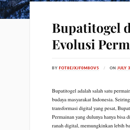
Bupatitogel d
Evolusi Perm
BY
FOT8EJXJF0M8OV5
ON
JULY 
Bupatitogel adalah salah satu permai
budaya masyarakat Indonesia. Seirin
transformasi digital yang pesat, Bup
Permainan yang dulunya hanya bisa di
ranah digital, memungkinkan lebih b