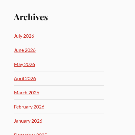
Archives
July 2026
June 2026
May 2026
April 2026
March 2026
February 2026
January 2026
December 2025