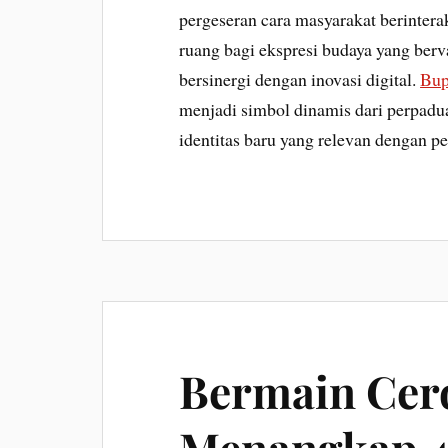
pergeseran cara masyarakat berinter
ruang bagi ekspresi budaya yang berv
bersinergi dengan inovasi digital.
Bup
menjadi simbol dinamis dari perpadua
identitas baru yang relevan dengan 
Bermain Cer
Menangkap 