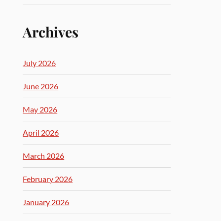
Archives
July 2026
June 2026
May 2026
April 2026
March 2026
February 2026
January 2026