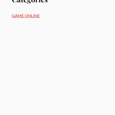
GAME ONLINE