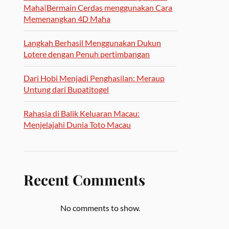
Maha|Bermain Cerdas menggunakan Cara
Memenangkan 4D Maha
Langkah Berhasil Menggunakan Dukun
Lotere dengan Penuh pertimbangan
Dari Hobi Menjadi Penghasilan: Meraup
Untung dari Bupatitogel
Rahasia di Balik Keluaran Macau:
Menjelajahi Dunia Toto Macau
Recent Comments
No comments to show.