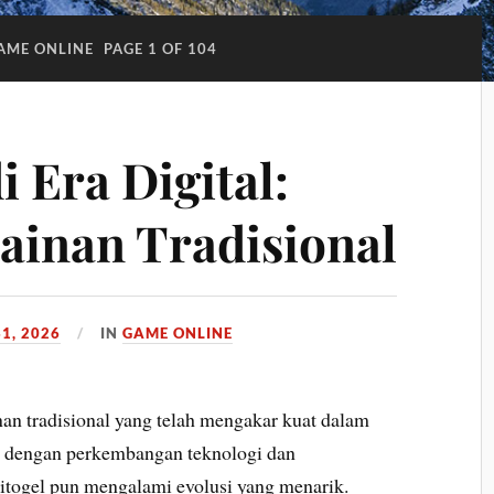
AME ONLINE
PAGE 1 OF 104
i Era Digital:
ainan Tradisional
31, 2026
IN
GAME ONLINE
nan tradisional yang telah mengakar kuat dalam
g dengan perkembangan teknologi dan
atitogel pun mengalami evolusi yang menarik.