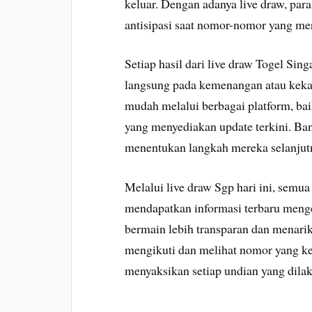
keluar. Dengan adanya live draw, par
antisipasi saat nomor-nomor yang m
Setiap hasil dari live draw Togel Si
langsung pada kemenangan atau kekal
mudah melalui berbagai platform, bai
yang menyediakan update terkini. Ba
menentukan langkah mereka selanjut
Melalui live draw Sgp hari ini, sem
mendapatkan informasi terbaru menge
bermain lebih transparan dan menari
mengikuti dan melihat nomor yang ke
menyaksikan setiap undian yang dila