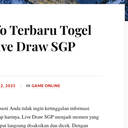
o Terbaru Togel
ive Draw SGP
2, 2025
IN
GAME ONLINE
asti Anda tidak ingin ketinggalan informasi
tiap harinya, Live Draw SGP menjadi momen yang
dapat langsung disaksikan dan dicek. Dengan