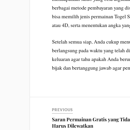
berbagai metode pembayaran yang dise
bisa memilih jenis permainan Togel S
atau 4D, serta menentukan angka yan
Setelah semua siap, Anda cukup men
berlangsung pada waktu yang telah d
keluaran agar tahu apakah Anda berun
bijak dan bertanggung jawab agar p
PREVIOUS
Saran Permainan Gratis yang Tid
Harus Dilewatkan