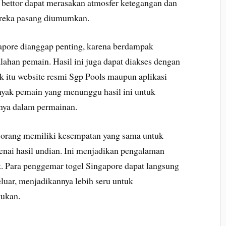
a bettor dapat merasakan atmosfer ketegangan dan
ereka pasang diumumkan.
ngapore dianggap penting, karena berdampak
ahan pemain. Hasil ini juga dapat diakses dengan
k itu website resmi Sgp Pools maupun aplikasi
nyak pemain yang menunggu hasil ini untuk
nya dalam permainan.
ua orang memiliki kesempatan yang sama untuk
nai hasil undian. Ini menjadikan pengalaman
k. Para penggemar togel Singapore dapat langsung
luar, menjadikannya lebih seru untuk
kukan.