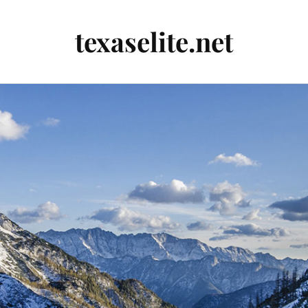
texaselite.net