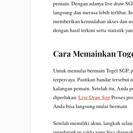
pemain. Dengan adanya live draw SG
langsung dan merasa lebih terlibat. I
memberikan kemudahan akses dan me
dengan hasil terkini serta statistik y
Cara Memainkan Tog
Untuk memulai bermain Togel SGP, p
terpercaya. Pastikan bandar tersebut 
kalangan pemain. Setelah itu, Anda 
diperlukan.
Live Draw Sgp
Proses pen
Anda bisa langsung mulai bermain.
Setelah memiliki akun, langkah selan
mendapatkan saldo yang bisa diguna