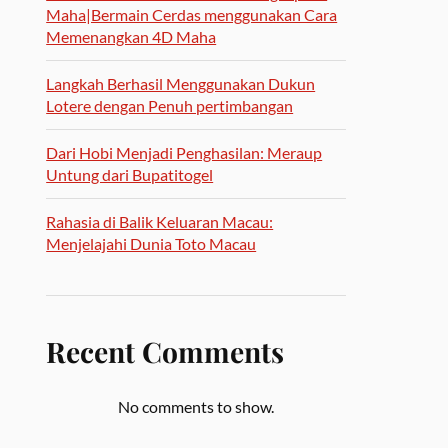
Maha|Bermain Cerdas menggunakan Cara
Memenangkan 4D Maha
Langkah Berhasil Menggunakan Dukun
Lotere dengan Penuh pertimbangan
Dari Hobi Menjadi Penghasilan: Meraup
Untung dari Bupatitogel
Rahasia di Balik Keluaran Macau:
Menjelajahi Dunia Toto Macau
Recent Comments
No comments to show.