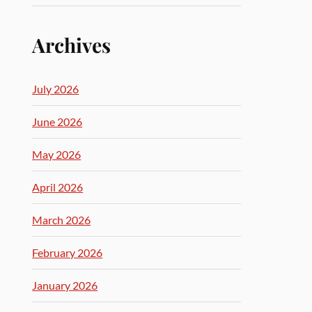
Archives
July 2026
June 2026
May 2026
April 2026
March 2026
February 2026
January 2026