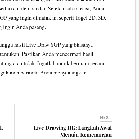
diakan oleh bandar. Setelah saldo terisi, Anda
GP yang ingin dimainkan, seperti Togel 2D, 3D,
g ingin Anda pasang.
unggu hasil Live Draw SGP yang biasanya
itentukan. Pastikan Anda mencermati hasil
tung atau tidak. Ingatlah untuk bermain secara
engalaman bermain Anda menyenangkan.
NEXT
ak
Live Drawing HK: Langkah Awal
Menuju Kemenangan