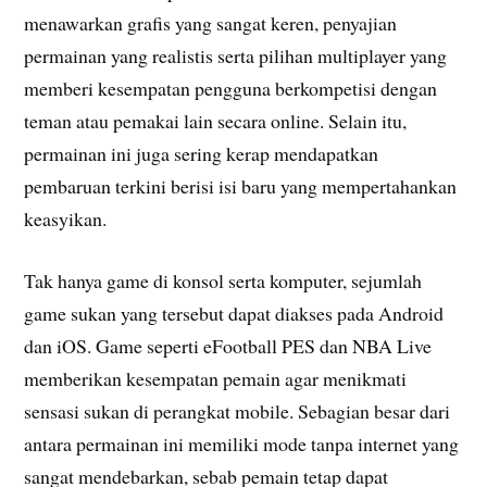
menawarkan grafis yang sangat keren, penyajian
permainan yang realistis serta pilihan multiplayer yang
memberi kesempatan pengguna berkompetisi dengan
teman atau pemakai lain secara online. Selain itu,
permainan ini juga sering kerap mendapatkan
pembaruan terkini berisi isi baru yang mempertahankan
keasyikan.
Tak hanya game di konsol serta komputer, sejumlah
game sukan yang tersebut dapat diakses pada Android
dan iOS. Game seperti eFootball PES dan NBA Live
memberikan kesempatan pemain agar menikmati
sensasi sukan di perangkat mobile. Sebagian besar dari
antara permainan ini memiliki mode tanpa internet yang
sangat mendebarkan, sebab pemain tetap dapat