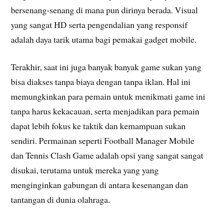
bersenang-senang di mana pun dirinya berada. Visual
yang sangat HD serta pengendalian yang responsif
adalah daya tarik utama bagi pemakai gadget mobile.
Terakhir, saat ini juga banyak banyak game sukan yang
bisa diakses tanpa biaya dengan tanpa iklan. Hal ini
memungkinkan para pemain untuk menikmati game ini
tanpa harus kekacauan, serta menjadikan para pemain
dapat lebih fokus ke taktik dan kemampuan sukan
sendiri. Permainan seperti Football Manager Mobile
dan Tennis Clash Game adalah opsi yang sangat sangat
disukai, terutama untuk mereka yang yang
menginginkan gabungan di antara kesenangan dan
tantangan di dunia olahraga.