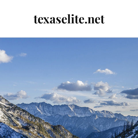
texaselite.net