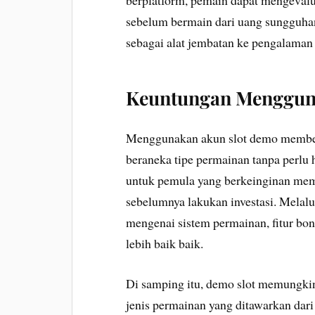
berplatform, pemain dapat mengevalu
sebelum bermain dari uang sungguha
sebagai alat jembatan ke pengalama
Keuntungan Mengguna
Menggunakan akun slot demo member
beraneka tipe permainan tanpa perlu h
untuk pemula yang berkeinginan me
sebelumnya lakukan investasi. Melal
mengenai sistem permainan, fitur bo
lebih baik baik.
Di samping itu, demo slot memungkin
jenis permainan yang ditawarkan dari