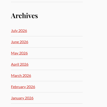
Archives
July 2026
June 2026
May 2026
April 2026
March 2026
February 2026
January 2026