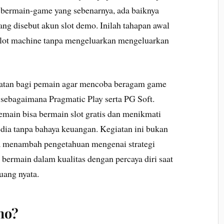
bermain-game yang sebenarnya, ada baiknya
ng disebut akun slot demo. Inilah tahapan awal
 slot machine tanpa mengeluarkan mengeluarkan
tan bagi pemain agar mencoba beragam game
a sebagaimana Pragmatic Play serta PG Soft.
ain bisa bermain slot gratis dan menikmati
sedia tanpa bahaya keuangan. Kegiatan ini bukan
a menambah pengetahuan mengenai strategi
 bermain dalam kualitas dengan percaya diri saat
uang nyata.
mo?