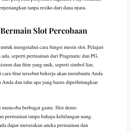
menyenangkan tanpa resiko dari dana nyata.
 Bermain Slot Percobaan
untuk mengetahui cara fungsi mesin slot. Pelajari
 ada, seperti permainan dari Pragmatic dan PG.
tem dan fitur yang unik, seperti simbol liar,
i cara fitur tersebut bekerja akan membantu Anda
Anda dan tahu apa yang harus diperhitungkan
aat mencoba berbagai game. Slot demo
 permainan tanpa bahaya kehilangan uang.
Anda dapat merasakan aneka permainan dan