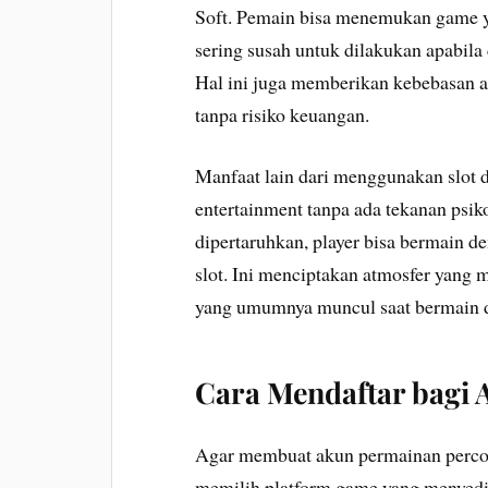
Soft. Pemain bisa menemukan game y
sering susah untuk dilakukan apabil
Hal ini juga memberikan kebebasan a
tanpa risiko keuangan.
Manfaat lain dari menggunakan slot 
entertainment tanpa ada tekanan psik
dipertaruhkan, player bisa bermain 
slot. Ini menciptakan atmosfer yan
yang umumnya muncul saat bermain d
Cara Mendaftar bagi
Agar membuat akun permainan percob
memilih platform game yang menyedi