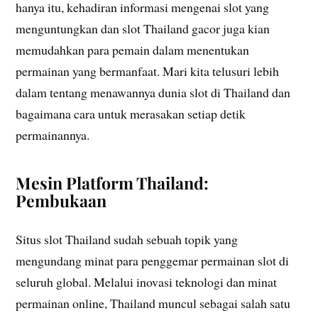
hanya itu, kehadiran informasi mengenai slot yang
menguntungkan dan slot Thailand gacor juga kian
memudahkan para pemain dalam menentukan
permainan yang bermanfaat. Mari kita telusuri lebih
dalam tentang menawannya dunia slot di Thailand dan
bagaimana cara untuk merasakan setiap detik
permainannya.
Mesin Platform Thailand:
Pembukaan
Situs slot Thailand sudah sebuah topik yang
mengundang minat para penggemar permainan slot di
seluruh global. Melalui inovasi teknologi dan minat
permainan online, Thailand muncul sebagai salah satu