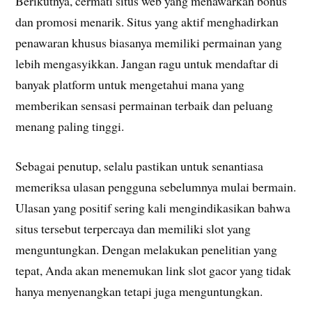
Berikutnya, cermati situs web yang menawarkan bonus
dan promosi menarik. Situs yang aktif menghadirkan
penawaran khusus biasanya memiliki permainan yang
lebih mengasyikkan. Jangan ragu untuk mendaftar di
banyak platform untuk mengetahui mana yang
memberikan sensasi permainan terbaik dan peluang
menang paling tinggi.
Sebagai penutup, selalu pastikan untuk senantiasa
memeriksa ulasan pengguna sebelumnya mulai bermain.
Ulasan yang positif sering kali mengindikasikan bahwa
situs tersebut terpercaya dan memiliki slot yang
menguntungkan. Dengan melakukan penelitian yang
tepat, Anda akan menemukan link slot gacor yang tidak
hanya menyenangkan tetapi juga menguntungkan.