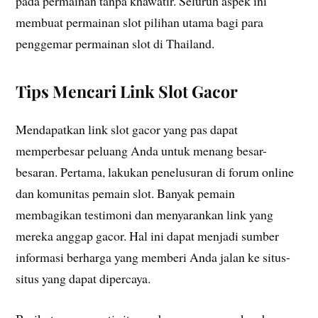
pada permainan tanpa khawatir. Seluruh aspek ini
membuat permainan slot pilihan utama bagi para
penggemar permainan slot di Thailand.
Tips Mencari Link Slot Gacor
Mendapatkan link slot gacor yang pas dapat
memperbesar peluang Anda untuk menang besar-
besaran. Pertama, lakukan penelusuran di forum online
dan komunitas pemain slot. Banyak pemain
membagikan testimoni dan menyarankan link yang
mereka anggap gacor. Hal ini dapat menjadi sumber
informasi berharga yang memberi Anda jalan ke situs-
situs yang dapat dipercaya.