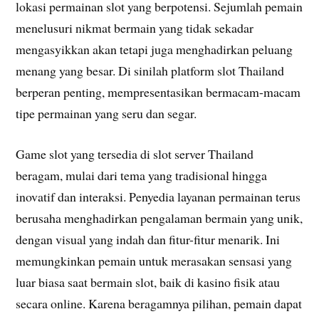
lokasi permainan slot yang berpotensi. Sejumlah pemain
menelusuri nikmat bermain yang tidak sekadar
mengasyikkan akan tetapi juga menghadirkan peluang
menang yang besar. Di sinilah platform slot Thailand
berperan penting, mempresentasikan bermacam-macam
tipe permainan yang seru dan segar.
Game slot yang tersedia di slot server Thailand
beragam, mulai dari tema yang tradisional hingga
inovatif dan interaksi. Penyedia layanan permainan terus
berusaha menghadirkan pengalaman bermain yang unik,
dengan visual yang indah dan fitur-fitur menarik. Ini
memungkinkan pemain untuk merasakan sensasi yang
luar biasa saat bermain slot, baik di kasino fisik atau
secara online. Karena beragamnya pilihan, pemain dapat