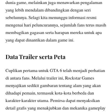
dunia game, melainkan juga menawarkan pengalaman
yang lebih mendalam dibandingkan dengan seri
sebelumnya. Selagi kita menunggu informasi resmi
mengenai hari peluncurannya, sejumlah fans terus masih
membagikan gagasan serta harapan mereka untuk apa
yang dapat dinantikan dalam game ini.
Data Trailer serta Peta
Cuplikan pertama untuk GTA 6 telah menjadi perhatian
di antara fans. Melalui trailer ini, Rockstar Games
menyajikan sedikit gambaran tentang alam yang akan
dihadapi pemain, termasuk kota-kota berbeda dan
karakter-karakter utama. Pemirsa dapat menyaksikan
detail grafis yang menakjubkan dan mekanika gameplay