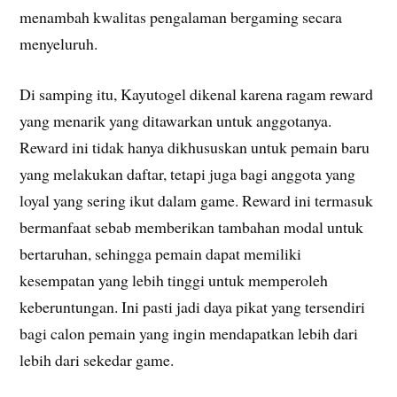
menambah kwalitas pengalaman bergaming secara
menyeluruh.
Di samping itu, Kayutogel dikenal karena ragam reward
yang menarik yang ditawarkan untuk anggotanya.
Reward ini tidak hanya dikhususkan untuk pemain baru
yang melakukan daftar, tetapi juga bagi anggota yang
loyal yang sering ikut dalam game. Reward ini termasuk
bermanfaat sebab memberikan tambahan modal untuk
bertaruhan, sehingga pemain dapat memiliki
kesempatan yang lebih tinggi untuk memperoleh
keberuntungan. Ini pasti jadi daya pikat yang tersendiri
bagi calon pemain yang ingin mendapatkan lebih dari
lebih dari sekedar game.