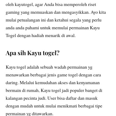
oleh kayutogel, agar Anda bisa memperoleh riset
gaming yang memuaskan dan mengasyikkan. Ayo kita
mulai petualangan ini dan ketahui segala yang perlu
anda anda pahami untuk memulai permainan Kayu
Togel dengan hadiah menarik di awal.
Apa sih Kayu togel?
Kayu togel adalah sebuah wadah permainan yg
menawarkan berbagai jenis game togel dengan cara
daring. Melalui kemudahan akses dan kenyamanan
bermain di rumah, Kayu togel jadi populer banget di
kalangan pecinta judi. User bisa daftar dan masuk
dengan mudah untuk mulai menikmati berbagai tipe
permainan yg ditawarkan.