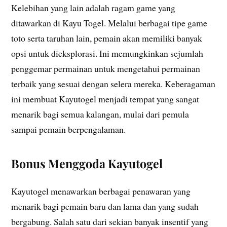
Kelebihan yang lain adalah ragam game yang
ditawarkan di Kayu Togel. Melalui berbagai tipe game
toto serta taruhan lain, pemain akan memiliki banyak
opsi untuk dieksplorasi. Ini memungkinkan sejumlah
penggemar permainan untuk mengetahui permainan
terbaik yang sesuai dengan selera mereka. Keberagaman
ini membuat Kayutogel menjadi tempat yang sangat
menarik bagi semua kalangan, mulai dari pemula
sampai pemain berpengalaman.
Bonus Menggoda Kayutogel
Kayutogel menawarkan berbagai penawaran yang
menarik bagi pemain baru dan lama dan yang sudah
bergabung. Salah satu dari sekian banyak insentif yang