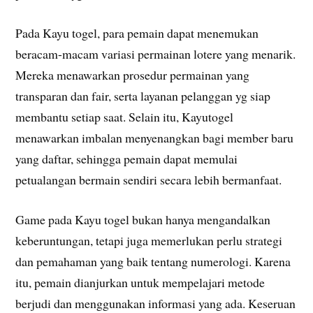
Pada Kayu togel, para pemain dapat menemukan
beracam-macam variasi permainan lotere yang menarik.
Mereka menawarkan prosedur permainan yang
transparan dan fair, serta layanan pelanggan yg siap
membantu setiap saat. Selain itu, Kayutogel
menawarkan imbalan menyenangkan bagi member baru
yang daftar, sehingga pemain dapat memulai
petualangan bermain sendiri secara lebih bermanfaat.
Game pada Kayu togel bukan hanya mengandalkan
keberuntungan, tetapi juga memerlukan perlu strategi
dan pemahaman yang baik tentang numerologi. Karena
itu, pemain dianjurkan untuk mempelajari metode
berjudi dan menggunakan informasi yang ada. Keseruan