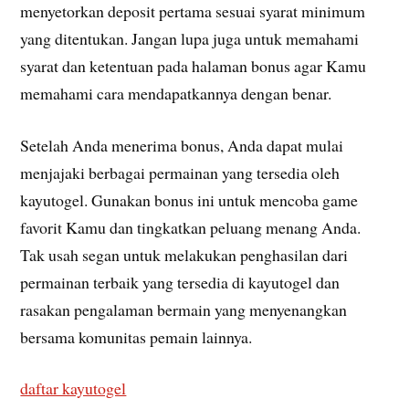
menyetorkan deposit pertama sesuai syarat minimum
yang ditentukan. Jangan lupa juga untuk memahami
syarat dan ketentuan pada halaman bonus agar Kamu
memahami cara mendapatkannya dengan benar.
Setelah Anda menerima bonus, Anda dapat mulai
menjajaki berbagai permainan yang tersedia oleh
kayutogel. Gunakan bonus ini untuk mencoba game
favorit Kamu dan tingkatkan peluang menang Anda.
Tak usah segan untuk melakukan penghasilan dari
permainan terbaik yang tersedia di kayutogel dan
rasakan pengalaman bermain yang menyenangkan
bersama komunitas pemain lainnya.
daftar kayutogel