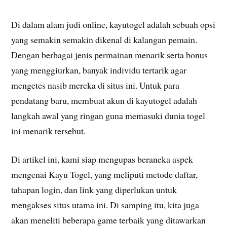
Di dalam alam judi online, kayutogel adalah sebuah opsi
yang semakin semakin dikenal di kalangan pemain.
Dengan berbagai jenis permainan menarik serta bonus
yang menggiurkan, banyak individu tertarik agar
mengetes nasib mereka di situs ini. Untuk para
pendatang baru, membuat akun di kayutogel adalah
langkah awal yang ringan guna memasuki dunia togel
ini menarik tersebut.
Di artikel ini, kami siap mengupas beraneka aspek
mengenai Kayu Togel, yang meliputi metode daftar,
tahapan login, dan link yang diperlukan untuk
mengakses situs utama ini. Di samping itu, kita juga
akan meneliti beberapa game terbaik yang ditawarkan