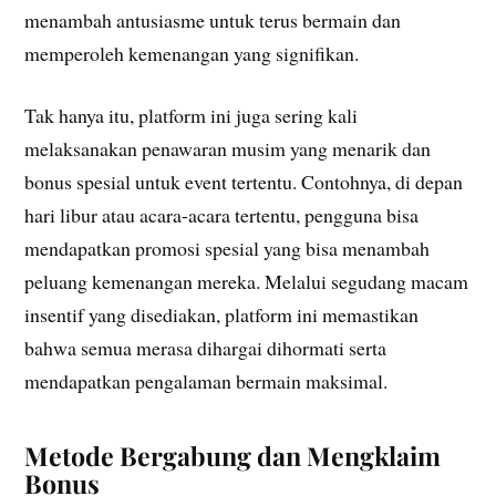
menambah antusiasme untuk terus bermain dan
memperoleh kemenangan yang signifikan.
Tak hanya itu, platform ini juga sering kali
melaksanakan penawaran musim yang menarik dan
bonus spesial untuk event tertentu. Contohnya, di depan
hari libur atau acara-acara tertentu, pengguna bisa
mendapatkan promosi spesial yang bisa menambah
peluang kemenangan mereka. Melalui segudang macam
insentif yang disediakan, platform ini memastikan
bahwa semua merasa dihargai dihormati serta
mendapatkan pengalaman bermain maksimal.
Metode Bergabung dan Mengklaim
Bonus