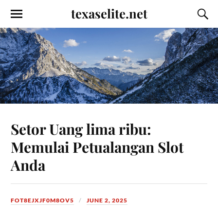
texaselite.net
Setor Uang lima ribu:
Memulai Petualangan Slot
Anda
FOT8EJXJF0M8OV5
JUNE 2, 2025