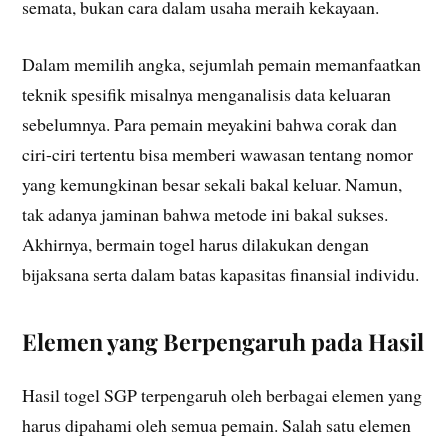
semata, bukan cara dalam usaha meraih kekayaan.
Dalam memilih angka, sejumlah pemain memanfaatkan
teknik spesifik misalnya menganalisis data keluaran
sebelumnya. Para pemain meyakini bahwa corak dan
ciri-ciri tertentu bisa memberi wawasan tentang nomor
yang kemungkinan besar sekali bakal keluar. Namun,
tak adanya jaminan bahwa metode ini bakal sukses.
Akhirnya, bermain togel harus dilakukan dengan
bijaksana serta dalam batas kapasitas finansial individu.
Elemen yang Berpengaruh pada Hasil
Hasil togel SGP terpengaruh oleh berbagai elemen yang
harus dipahami oleh semua pemain. Salah satu elemen