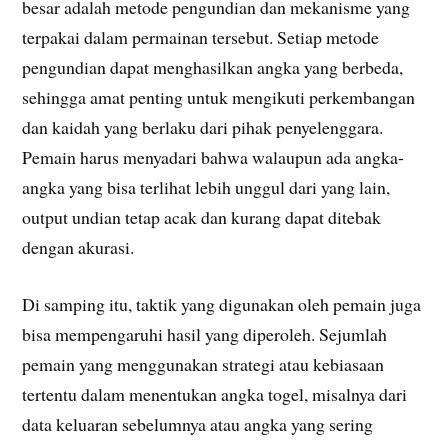
besar adalah metode pengundian dan mekanisme yang
terpakai dalam permainan tersebut. Setiap metode
pengundian dapat menghasilkan angka yang berbeda,
sehingga amat penting untuk mengikuti perkembangan
dan kaidah yang berlaku dari pihak penyelenggara.
Pemain harus menyadari bahwa walaupun ada angka-
angka yang bisa terlihat lebih unggul dari yang lain,
output undian tetap acak dan kurang dapat ditebak
dengan akurasi.
Di samping itu, taktik yang digunakan oleh pemain juga
bisa mempengaruhi hasil yang diperoleh. Sejumlah
pemain yang menggunakan strategi atau kebiasaan
tertentu dalam menentukan angka togel, misalnya dari
data keluaran sebelumnya atau angka yang sering