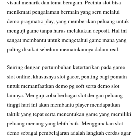
visual menarik dan tema beragam. Pecinta slot bisa
menikmati pengalaman bermain yang seru melalui
demo pragmatic play, yang memberikan peluang untuk
menguji game tanpa harus melakukan deposit. Hal ini
sangat membantu untuk mengetahui game mana yang
paling disukai sebelum memainkannya dalam real.
Seiring dengan pertumbuhan ketertarikan pada game
slot online, khususnya slot gacor, penting bagi pemain
untuk memanfaatkan demo pg soft serta demo slot
lainnya. Menguji coba berbagai slot dengan peluang
tinggi hari ini akan membantu player mendapatkan
taktik yang tepat serta menentukan game yang memiliki
peluang menang yang lebih baik. Menggunakan slot
demo sebagai pembelajaran adalah langkah cerdas agar