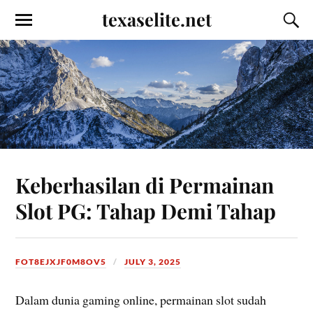
texaselite.net
Keberhasilan di Permainan
Slot PG: Tahap Demi Tahap
FOT8EJXJF0M8OV5
JULY 3, 2025
Dalam dunia gaming online, permainan slot sudah