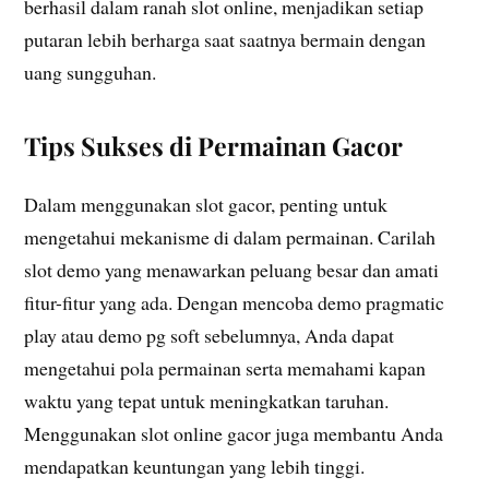
berhasil dalam ranah slot online, menjadikan setiap
putaran lebih berharga saat saatnya bermain dengan
uang sungguhan.
Tips Sukses di Permainan Gacor
Dalam menggunakan slot gacor, penting untuk
mengetahui mekanisme di dalam permainan. Carilah
slot demo yang menawarkan peluang besar dan amati
fitur-fitur yang ada. Dengan mencoba demo pragmatic
play atau demo pg soft sebelumnya, Anda dapat
mengetahui pola permainan serta memahami kapan
waktu yang tepat untuk meningkatkan taruhan.
Menggunakan slot online gacor juga membantu Anda
mendapatkan keuntungan yang lebih tinggi.