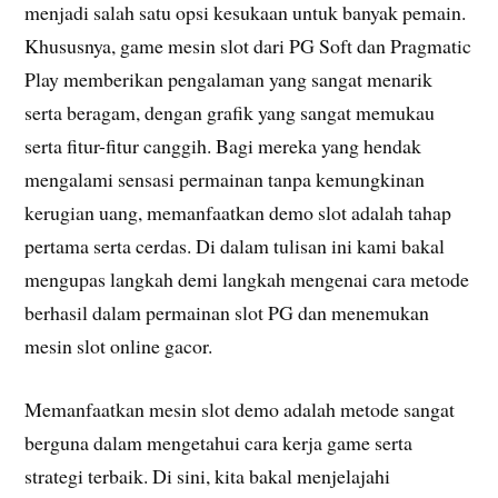
menjadi salah satu opsi kesukaan untuk banyak pemain.
Khususnya, game mesin slot dari PG Soft dan Pragmatic
Play memberikan pengalaman yang sangat menarik
serta beragam, dengan grafik yang sangat memukau
serta fitur-fitur canggih. Bagi mereka yang hendak
mengalami sensasi permainan tanpa kemungkinan
kerugian uang, memanfaatkan demo slot adalah tahap
pertama serta cerdas. Di dalam tulisan ini kami bakal
mengupas langkah demi langkah mengenai cara metode
berhasil dalam permainan slot PG dan menemukan
mesin slot online gacor.
Memanfaatkan mesin slot demo adalah metode sangat
berguna dalam mengetahui cara kerja game serta
strategi terbaik. Di sini, kita bakal menjelajahi