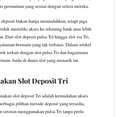
is permainan yang sesuai dengan selera mereka.
 deposit bukan hanya memudahkan, tetapi juga
idak memiliki akses ke rekening bank atau lebih
 Dari slot deposit pulsa Tri hingga slot via Tri,
alaman bermain yang tak terbatas. Dalam artikel
spek terkait dengan slot pulsa Tri dan bagaimana
ain Anda di dunia slot yang menarik ini.
kan Slot Deposit Tri
akan slot deposit Tri adalah kemudahan akses
rbagai pilihan metode deposit yang tersedia,
 setoran menggunakan pulsa Tri tanpa perlu