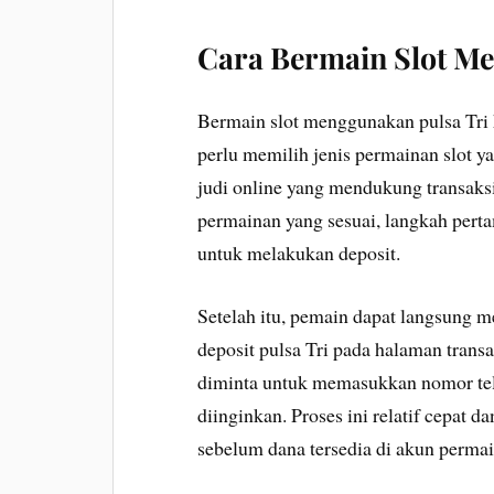
Cara Bermain Slot Me
Bermain slot menggunakan pulsa Tri 
perlu memilih jenis permainan slot y
judi online yang mendukung transak
permainan yang sesuai, langkah pert
untuk melakukan deposit.
Setelah itu, pemain dapat langsung 
deposit pulsa Tri pada halaman trans
diminta untuk memasukkan nomor tele
diinginkan. Proses ini relatif cepat
sebelum dana tersedia di akun perma