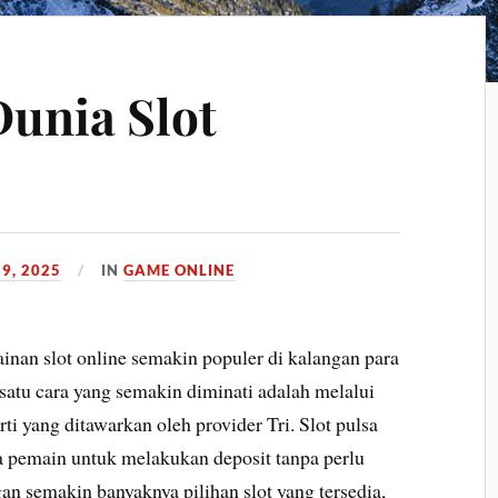
Dunia Slot
19, 2025
IN
GAME ONLINE
inan slot online semakin populer di kalangan para
 satu cara yang semakin diminati adalah melalui
ti yang ditawarkan oleh provider Tri. Slot pulsa
 pemain untuk melakukan deposit tanpa perlu
n semakin banyaknya pilihan slot yang tersedia,