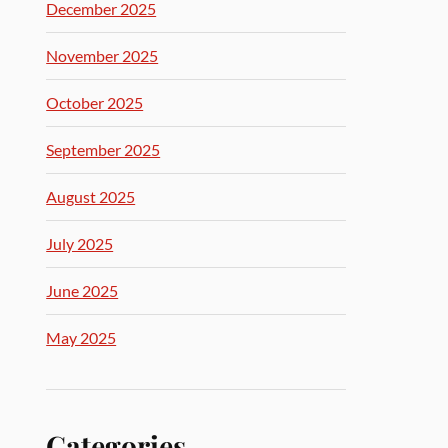
December 2025
November 2025
October 2025
September 2025
August 2025
July 2025
June 2025
May 2025
Categories