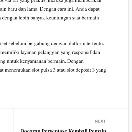
in baru dan lama. Dengan cara ini, Anda dapat
dengan lebih banyak keuntungan saat bermain
iset sebelum bergabung dengan platform tertentu.
memiliki layanan pelanggan yang responsif dan
ting untuk kenyamanan bermain. Dengan
t menemukan slot pulsa 3 atau slot deposit 3 yang
NEXT
Bocoran Persentase Kembali Pemain