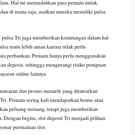
 lain. Hal ini memudahkan para pemain untuk
dan di mana saja, asalkan mereka memiliki pulsa
 pulsa Tri juga memberikan keuntungan dalam hal
sa tentu lebih aman karena tidak perlu
data perbankan. Pemain hanya perlu menggunakan
n deposit, sehingga mengurangi risiko penipuan
ayaran online lainnya.
enawaran dan promo menarik yang ditawarkan
 Tri. Pemain sering kali mendapatkan bonus atau
tkan peluang menang, tetapi juga memberikan
. Dengan begitu, slot deposit Tri menjadi pilihan
emar permainan slot.