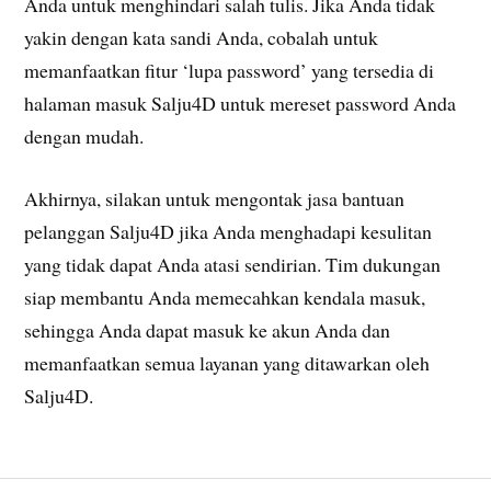
Anda untuk menghindari salah tulis. Jika Anda tidak
yakin dengan kata sandi Anda, cobalah untuk
memanfaatkan fitur ‘lupa password’ yang tersedia di
halaman masuk Salju4D untuk mereset password Anda
dengan mudah.
Akhirnya, silakan untuk mengontak jasa bantuan
pelanggan Salju4D jika Anda menghadapi kesulitan
yang tidak dapat Anda atasi sendirian. Tim dukungan
siap membantu Anda memecahkan kendala masuk,
sehingga Anda dapat masuk ke akun Anda dan
memanfaatkan semua layanan yang ditawarkan oleh
Salju4D.