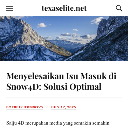
texaselite.net
Menyelesaikan Isu Masuk di
Snow4D: Solusi Optimal
FOT8EJXJF0M8OV5
JULY 17, 2025
Salju 4D merupakan media yang semakin semakin