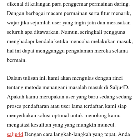
dikenal di kalangan para penggemar permainan daring.
Dengan berbagai macam permainan serta fitur menarik,
wajar jika sejumlah user yang ingin join dan merasakan
seluruh apa ditawarkan. Namun, seringkali pengguna
menghadapi kendala ketika mencoba melakukan masuk,
hal ini dapat mengganggu pengalaman mereka selama
bermain.
Dalam tulisan ini, kami akan mengulas dengan rinci
tentang metode menangani masalah masuk di Salju4D.
Apakah kamu merupakan user yang baru sedang sedang
proses pendaftaran atau user lama terdaftar, kami siap
menyediakan solusi optimal untuk menolong kamu
mengatasi kesulitan yang yang mungkin muncul.
salju4d
Dengan cara langkah-langkah yang tepat, Anda