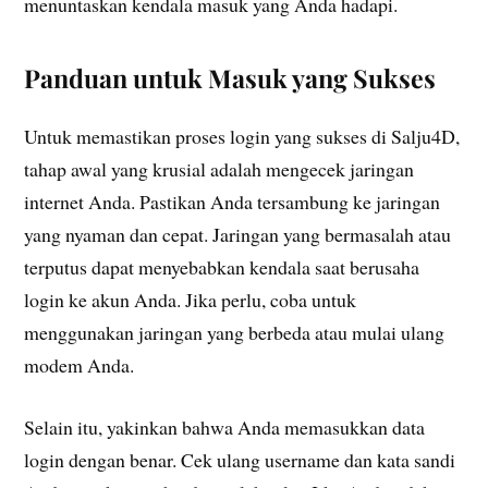
menuntaskan kendala masuk yang Anda hadapi.
Panduan untuk Masuk yang Sukses
Untuk memastikan proses login yang sukses di Salju4D,
tahap awal yang krusial adalah mengecek jaringan
internet Anda. Pastikan Anda tersambung ke jaringan
yang nyaman dan cepat. Jaringan yang bermasalah atau
terputus dapat menyebabkan kendala saat berusaha
login ke akun Anda. Jika perlu, coba untuk
menggunakan jaringan yang berbeda atau mulai ulang
modem Anda.
Selain itu, yakinkan bahwa Anda memasukkan data
login dengan benar. Cek ulang username dan kata sandi