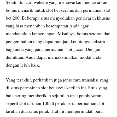
Selain itu, cari website yang menawarkan menawarkan
bonus menarik untuk slot bet seratus dan permainan slot
bet 200. Beberapa situs menyediakan penawaran khusus
yang bisa menambah kesempatan Anda agar
mendapatkan kemenangan. Misalnya, bonus setoran dan
pengembalian uang dapat menjadi keuntungan ekstra
bagi anda yang pada permainan slot gacor. Dengan
demikian, Anda dapat memaksimalkan modal anda
dengan lebih baik.
Yang terakhir, perhatikan juga jenis cara transaksi yang
di situs permainan slot bet kecil-kecilan ini. Situs yang
baik sering memberikan sejumlah opsi pembayaran,
seperti slot taruhan 100 di perak serta permainan slot
taruhan dua ratus perak. Hal ini mempermudah para