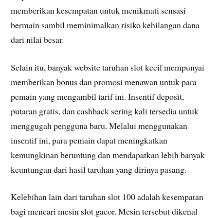
memberikan kesempatan untuk menikmati sensasi
bermain sambil meminimalkan risiko kehilangan dana
dari nilai besar.
Selain itu, banyak website taruhan slot kecil mempunyai
memberikan bonus dan promosi menawan untuk para
pemain yang mengambil tarif ini. Insentif deposit,
putaran gratis, dan cashback sering kali tersedia untuk
menggugah pengguna baru. Melalui menggunakan
insentif ini, para pemain dapat meningkatkan
kemungkinan beruntung dan mendapatkan lebih banyak
keuntungan dari hasil taruhan yang dirinya pasang.
Kelebihan lain dari taruhan slot 100 adalah kesempatan
bagi mencari mesin slot gacor. Mesin tersebut dikenal