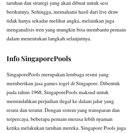
taruhan dan strategi yang akan dibuat untuk sesi
berikutnya. Sehingga, memahami hasil dari live draw
tidak hanya sekadar melihat angka, melainkan juga
menganalisis tren yang mungkin bisa membantu pemain
dalam menentukan langkah selanjutnya.
Info SingaporePools
SingaporePools merupakan lembaga resmi yang
memberikan jasa games togel di Singapore. Dibentuk
pada tahun 1968, SingaporePools maksud untuk
memindahkan perjudian ilegal ke dalam jalur yang
resmi dan teratur. Dengan sistem yang transparan dan
terpercaya, beberapa pemain merasa lebih nyaman
ketika melakukan taruhan mereka. Singapore Pools juga