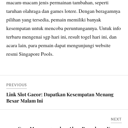
macam-macam jenis permainan tambahan, seperti
taruhan olahraga dan games lotere. Dengan beragamnya
pilihan yang tersedia, pemain memiliki banyak
kesempatan untuk mencoba peruntungannya. Untuk info
terbaru mengenai sgp hari ini, result togel hari ini, dan
acara lain, para pemain dapat mengunjungi website
resmi Singapore Pools.
PREVIOUS
Link Slot Gacor: Dapatkan Kesempatan Menang
Besar Malam Ini
NEXT