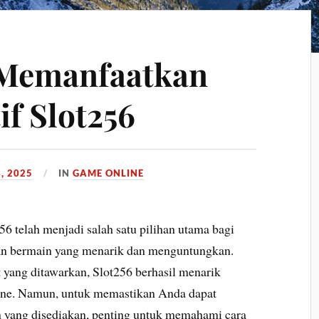
u Memanfaatkan
if Slot256
4, 2025
IN
GAME ONLINE
6 telah menjadi salah satu pilihan utama bagi
an bermain yang menarik dan menguntungkan.
 yang ditawarkan, Slot256 berhasil menarik
line. Namun, untuk memastikan Anda dapat
n yang disediakan, penting untuk memahami cara