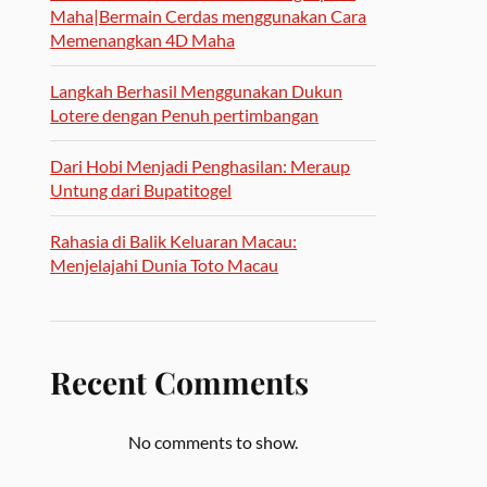
Maha|Bermain Cerdas menggunakan Cara
Memenangkan 4D Maha
Langkah Berhasil Menggunakan Dukun
Lotere dengan Penuh pertimbangan
Dari Hobi Menjadi Penghasilan: Meraup
Untung dari Bupatitogel
Rahasia di Balik Keluaran Macau:
Menjelajahi Dunia Toto Macau
Recent Comments
No comments to show.