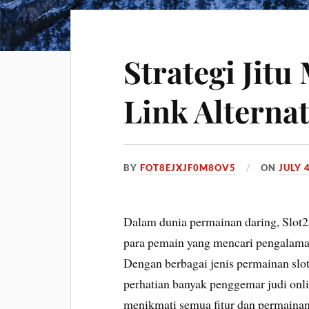
Strategi Jit
Link Alternat
BY
FOT8EJXJF0M8OV5
ON
JULY 
Dalam dunia permainan daring, Slot25
para pemain yang mencari pengalam
Dengan berbagai jenis permainan slot
perhatian banyak penggemar judi on
menikmati semua fitur dan permaina