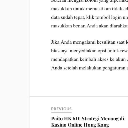
masukkan untuk memastikan tidak ad
data sudah tepat, klik tombol login 
masukkan benar, Anda akan diarahkan
Jika Anda mengalami kesulitan saat lo
biasanya menyediakan opsi untuk reset
mendapatkan kembali akses ke akun 
Anda setelah melakukan pengaturan 
PREVIOUS
Paito HK 6D: Strategi Menang di
Kasino Online Hong Kong