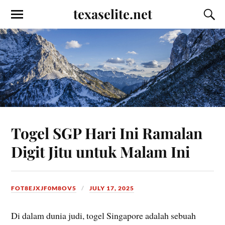
texaselite.net
Togel SGP Hari Ini Ramalan
Digit Jitu untuk Malam Ini
FOT8EJXJF0M8OV5
JULY 17, 2025
Di dalam dunia judi, togel Singapore adalah sebuah