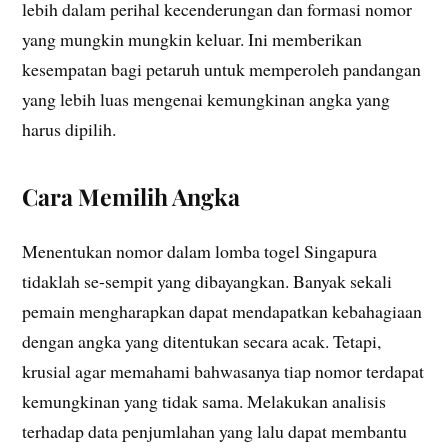
lebih dalam perihal kecenderungan dan formasi nomor
yang mungkin mungkin keluar. Ini memberikan
kesempatan bagi petaruh untuk memperoleh pandangan
yang lebih luas mengenai kemungkinan angka yang
harus dipilih.
Cara Memilih Angka
Menentukan nomor dalam lomba togel Singapura
tidaklah se-sempit yang dibayangkan. Banyak sekali
pemain mengharapkan dapat mendapatkan kebahagiaan
dengan angka yang ditentukan secara acak. Tetapi,
krusial agar memahami bahwasanya tiap nomor terdapat
kemungkinan yang tidak sama. Melakukan analisis
terhadap data penjumlahan yang lalu dapat membantu