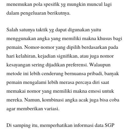
menemukan pola spesifik yg mungkin muncul lagi
dalam pengeluaran berikutnya.
Salah satunya taktik yg dapat digunakan yaitu
menggunakan angka yang memiliki makna khusus bagi
pemain. Nomor-nomor yang dipilih berdasarkan pada
hari kelahiran, kejadian signifikan, atau juga nomor
kesayangan sering dijadikan preferensi. Walaupun
metode ini lebih cenderung bernuansa pribadi, banyak
pemain mengalami lebih merasa percaya diri saat
memakai nomor yang memiliki makna emosi untuk
mereka. Namun, kombinasi angka acak juga bisa coba
agar memberikan variasi.
Di samping itu, memperhatikan informasi data SGP