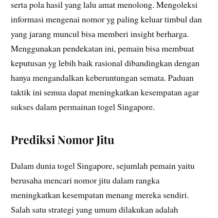
serta pola hasil yang lalu amat menolong. Mengoleksi
informasi mengenai nomor yg paling keluar timbul dan
yang jarang muncul bisa memberi insight berharga.
Menggunakan pendekatan ini, pemain bisa membuat
keputusan yg lebih baik rasional dibandingkan dengan
hanya mengandalkan keberuntungan semata. Paduan
taktik ini semua dapat meningkatkan kesempatan agar
sukses dalam permainan togel Singapore.
Prediksi Nomor Jitu
Dalam dunia togel Singapore, sejumlah pemain yaitu
berusaha mencari nomor jitu dalam rangka
meningkatkan kesempatan menang mereka sendiri.
Salah satu strategi yang umum dilakukan adalah