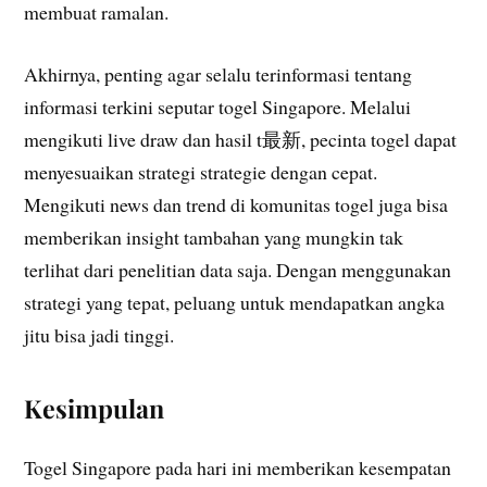
membuat ramalan.
Akhirnya, penting agar selalu terinformasi tentang
informasi terkini seputar togel Singapore. Melalui
mengikuti live draw dan hasil t最新, pecinta togel dapat
menyesuaikan strategi strategie dengan cepat.
Mengikuti news dan trend di komunitas togel juga bisa
memberikan insight tambahan yang mungkin tak
terlihat dari penelitian data saja. Dengan menggunakan
strategi yang tepat, peluang untuk mendapatkan angka
jitu bisa jadi tinggi.
Kesimpulan
Togel Singapore pada hari ini memberikan kesempatan