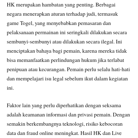
HK merupakan hambatan yang penting. Berbagai
negara menerapkan aturan terhadap judi, termasuk
game Togel, yang menyebabkan pemasaran dan
pelaksanaan permainan ini seringkali dilakukan secara
sembunyi-sembunyi atau dilakukan secara ilegal. Ini
menciptakan bahaya bagi pemain, karena mereka tidak
bisa memanfaatkan perlindungan hukum jika terlabat
penipuan atau kecurangan. Pemain perlu selalu hati-hati
dan mempelajari isu legal sebelum ikut dalam kegiatan
ini.
Faktor lain yang perlu diperhatikan dengan seksama
adalah keamanan informasi dan privasi pemain. Dengan
semakin berkembangnya teknologi, risiko kebocoran
data dan fraud online meningkat. Hasil HK dan Live