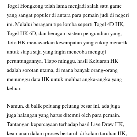
Togel Hongkong telah lama menjadi salah satu game
yang sangat populer di antara para pemain judi di negeri
ini. Melalui beragam tipe lomba seperti Togel 4D HK,
Togel HK 6D, dan beragam sistem pengundian yang,
Toto HK menawarkan kesempatan yang cukup menarik
untuk siapa saja yang ingin mencoba menguji
peruntungannya. Tiapo minggu, hasil Keluaran HK
adalah sorotan utama, di mana banyak orang-orang
menunggu data HK untuk melihat angka-angka yang
keluar.
Namun, di balik peluang peluang besar ini, ada juga
juga halangan yang harus ditemui oleh para pemain.
Tantangan kepercayaan terhadap hasil Live Draw HK,
keamanan dalam proses bertaruh di kolam taruhan HK,