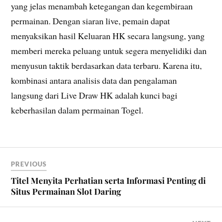
yang jelas menambah ketegangan dan kegembiraan
permainan. Dengan siaran live, pemain dapat
menyaksikan hasil Keluaran HK secara langsung, yang
memberi mereka peluang untuk segera menyelidiki dan
menyusun taktik berdasarkan data terbaru. Karena itu,
kombinasi antara analisis data dan pengalaman
langsung dari Live Draw HK adalah kunci bagi
keberhasilan dalam permainan Togel.
PREVIOUS
Titel Menyita Perhatian serta Informasi Penting di
Situs Permainan Slot Daring