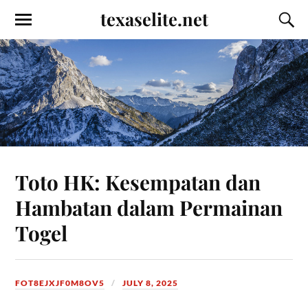
texaselite.net
Toto HK: Kesempatan dan
Hambatan dalam Permainan
Togel
FOT8EJXJF0M8OV5
JULY 8, 2025