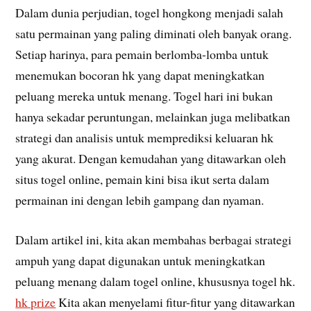
Dalam dunia perjudian, togel hongkong menjadi salah
satu permainan yang paling diminati oleh banyak orang.
Setiap harinya, para pemain berlomba-lomba untuk
menemukan bocoran hk yang dapat meningkatkan
peluang mereka untuk menang. Togel hari ini bukan
hanya sekadar peruntungan, melainkan juga melibatkan
strategi dan analisis untuk memprediksi keluaran hk
yang akurat. Dengan kemudahan yang ditawarkan oleh
situs togel online, pemain kini bisa ikut serta dalam
permainan ini dengan lebih gampang dan nyaman.
Dalam artikel ini, kita akan membahas berbagai strategi
ampuh yang dapat digunakan untuk meningkatkan
peluang menang dalam togel online, khususnya togel hk.
hk prize
Kita akan menyelami fitur-fitur yang ditawarkan