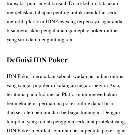
transaksi pun sangat krusial. Di artikel ini, kita akan
menjelaskan tahapan penting untuk mendaftar serta
memilih platform IDNPlay yang terpercaya, agar anda
bisa merasakan pengalaman gameplay poker online
yang seru dan menguntungkan.
Definisi IDN Poker
IDN Poker merupakan sebuah wadah perjudian online
yang sangat populer di kalangan negara-negara Asia,
terutama pada Indonesia. Platform ini menyediakan
beraneka jenis permainan poker online dapat bisa
diakses oleh pemain dari berbagai kalangan. Dengan
tampilan yang ramah pengguna serta alat proteksi yang,
IDN Poker memikat sejumlah besar pecinta poker agar