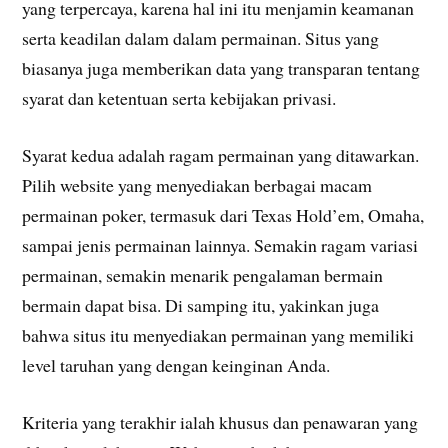
yang terpercaya, karena hal ini itu menjamin keamanan
serta keadilan dalam dalam permainan. Situs yang
biasanya juga memberikan data yang transparan tentang
syarat dan ketentuan serta kebijakan privasi.
Syarat kedua adalah ragam permainan yang ditawarkan.
Pilih website yang menyediakan berbagai macam
permainan poker, termasuk dari Texas Hold’em, Omaha,
sampai jenis permainan lainnya. Semakin ragam variasi
permainan, semakin menarik pengalaman bermain
bermain dapat bisa. Di samping itu, yakinkan juga
bahwa situs itu menyediakan permainan yang memiliki
level taruhan yang dengan keinginan Anda.
Kriteria yang terakhir ialah khusus dan penawaran yang