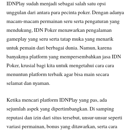
IDNPlay sudah menjadi sebagai salah satu opsi
unggulan dari antara para pecinta poker. Dengan adanya
macam-macam permainan seru serta pengaturan yang
mendukung, IDN Poker menawarkan pengalaman
gameplay yang seru serta tatap muka yang menarik
untuk pemain dari berbagai dunia. Namun, karena
banyaknya platform yang mempersembahkan jasa IDN
Poker, krusial bagi kita untuk mengetahui cara cara
menuntun platform terbaik agar bisa main secara
selamat dan nyaman.
Ketika mencari platform IDNPlay yang pas, ada
sejumlah aspek yang dipertimbangkan. Di samping
reputasi dan izin dari situs tersebut, unsur-unsur seperti
variasi permainan, bonus yang ditawarkan, serta cara