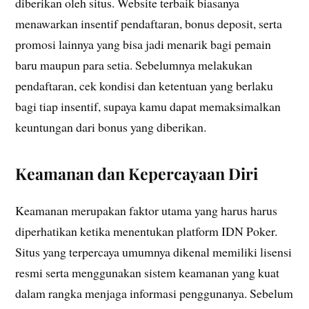
diberikan oleh situs. Website terbaik biasanya
menawarkan insentif pendaftaran, bonus deposit, serta
promosi lainnya yang bisa jadi menarik bagi pemain
baru maupun para setia. Sebelumnya melakukan
pendaftaran, cek kondisi dan ketentuan yang berlaku
bagi tiap insentif, supaya kamu dapat memaksimalkan
keuntungan dari bonus yang diberikan.
Keamanan dan Kepercayaan Diri
Keamanan merupakan faktor utama yang harus harus
diperhatikan ketika menentukan platform IDN Poker.
Situs yang terpercaya umumnya dikenal memiliki lisensi
resmi serta menggunakan sistem keamanan yang kuat
dalam rangka menjaga informasi penggunanya. Sebelum