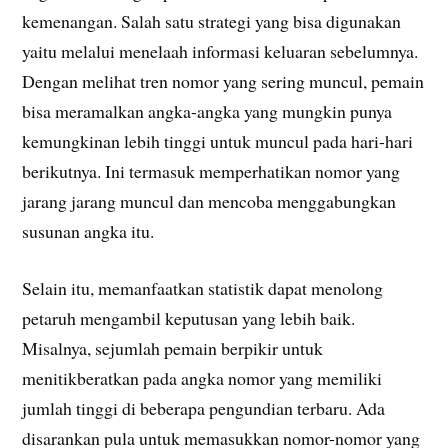
kemenangan. Salah satu strategi yang bisa digunakan
yaitu melalui menelaah informasi keluaran sebelumnya.
Dengan melihat tren nomor yang sering muncul, pemain
bisa meramalkan angka-angka yang mungkin punya
kemungkinan lebih tinggi untuk muncul pada hari-hari
berikutnya. Ini termasuk memperhatikan nomor yang
jarang jarang muncul dan mencoba menggabungkan
susunan angka itu.
Selain itu, memanfaatkan statistik dapat menolong
petaruh mengambil keputusan yang lebih baik.
Misalnya, sejumlah pemain berpikir untuk
menitikberatkan pada angka nomor yang memiliki
jumlah tinggi di beberapa pengundian terbaru. Ada
disarankan pula untuk memasukkan nomor-nomor yang