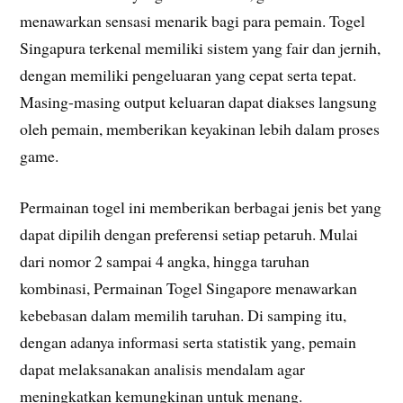
menawarkan sensasi menarik bagi para pemain. Togel
Singapura terkenal memiliki sistem yang fair dan jernih,
dengan memiliki pengeluaran yang cepat serta tepat.
Masing-masing output keluaran dapat diakses langsung
oleh pemain, memberikan keyakinan lebih dalam proses
game.
Permainan togel ini memberikan berbagai jenis bet yang
dapat dipilih dengan preferensi setiap petaruh. Mulai
dari nomor 2 sampai 4 angka, hingga taruhan
kombinasi, Permainan Togel Singapore menawarkan
kebebasan dalam memilih taruhan. Di samping itu,
dengan adanya informasi serta statistik yang, pemain
dapat melaksanakan analisis mendalam agar
meningkatkan kemungkinan untuk menang.