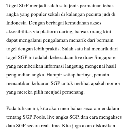
Togel SGP menjadi salah satu jenis permainan tebak
angka yang populer sekali di kalangan pecinta judi di
Indonesia. Dengan berbagai kemudahan akses
aksesibilitas via platform daring, banyak orang kini
dapat mengalami pengalaman menarik dari bermain
togel dengan lebih praktis. Salah satu hal menarik dari
togel SGP ini adalah keberadaan live draw Singapore
yang memberikan informasi langsung mengenai hasil
pengundian angka. Hampir setiap harinya, pemain
menantikan keluaran SGP untuk melihat apakah nomor
yang mereka pilih menjadi pemenang.
Pada tulisan ini, kita akan membahas secara mendalam
tentang SGP Pools, live angka SGP, dan cara mengakses
data SGP secara real-time. Kita juga akan diskusikan