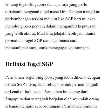
tentang togel Singapore dan apa saja yang perlu
dipahami mengenai togel masa kini. Dengan mengikuti
perkembangan terkini melalui live SGP hari ini akan
menolong para pemain dalam mengambil keputusan
yang lebih akurat. Mari kita jelajahi lebih jauh dunia
permainan togel SGP dan bagaimana cara
memanfaatkannya untuk menggapai keuntungan.
Definisi Togel SGP
Permainan Togel Singapore, yang lebih dikenal dengan
istilah SGP, merupakan sebuah bentuk permainan judi
terkenal di Indonesia. Permainan ini datang dari
Singapura dan seringkali berjalan oleh sejumlah orang
sebagai menguji keberuntungan. Permainan Togel ini