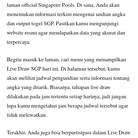
laman official Singapore Pools. Di sana, Anda akan
menemukan informasi terkini mengenai undian angka
dan output togel SGP. Pastikan kamu mengunjungi
website resmi agar mendapatkan data yang akurat dan
terpercaya.
Begitu masuk ke laman, cari menu yang menampilkan
Live Draw SGP hari ini. Di halaman tersebut, kamu
akan melihat jadwal pengundian serta informasi tentang
angka yang ditarik. Biasanya, tahapan live draw
dilakukan pada jam tertentu setiap harinya, jadi jangan
lupa kamu mengetahui jam berapa jadwal tersebut agar
tidak melewatkan.
Terakhir, Anda juga bisa berpartisipasi dalam Live Draw