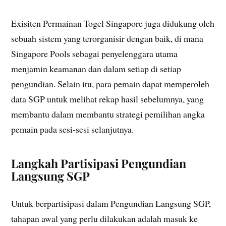
Exisiten Permainan Togel Singapore juga didukung oleh
sebuah sistem yang terorganisir dengan baik, di mana
Singapore Pools sebagai penyelenggara utama
menjamin keamanan dan dalam setiap di setiap
pengundian. Selain itu, para pemain dapat memperoleh
data SGP untuk melihat rekap hasil sebelumnya, yang
membantu dalam membantu strategi pemilihan angka
pemain pada sesi-sesi selanjutnya.
Langkah Partisipasi Pengundian
Langsung SGP
Untuk berpartisipasi dalam Pengundian Langsung SGP,
tahapan awal yang perlu dilakukan adalah masuk ke