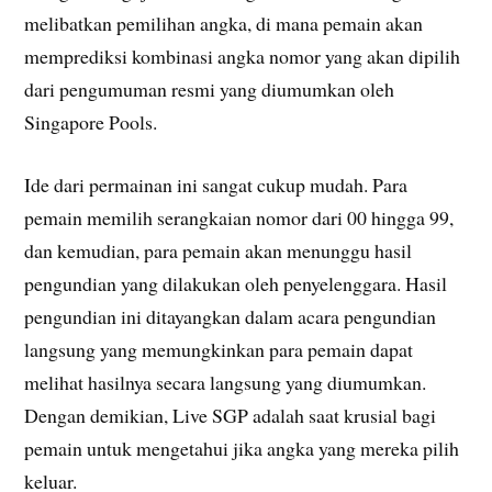
melibatkan pemilihan angka, di mana pemain akan
memprediksi kombinasi angka nomor yang akan dipilih
dari pengumuman resmi yang diumumkan oleh
Singapore Pools.
Ide dari permainan ini sangat cukup mudah. Para
pemain memilih serangkaian nomor dari 00 hingga 99,
dan kemudian, para pemain akan menunggu hasil
pengundian yang dilakukan oleh penyelenggara. Hasil
pengundian ini ditayangkan dalam acara pengundian
langsung yang memungkinkan para pemain dapat
melihat hasilnya secara langsung yang diumumkan.
Dengan demikian, Live SGP adalah saat krusial bagi
pemain untuk mengetahui jika angka yang mereka pilih
keluar.