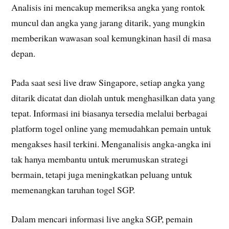
Analisis ini mencakup memeriksa angka yang rontok
muncul dan angka yang jarang ditarik, yang mungkin
memberikan wawasan soal kemungkinan hasil di masa
depan.
Pada saat sesi live draw Singapore, setiap angka yang
ditarik dicatat dan diolah untuk menghasilkan data yang
tepat. Informasi ini biasanya tersedia melalui berbagai
platform togel online yang memudahkan pemain untuk
mengakses hasil terkini. Menganalisis angka-angka ini
tak hanya membantu untuk merumuskan strategi
bermain, tetapi juga meningkatkan peluang untuk
memenangkan taruhan togel SGP.
Dalam mencari informasi live angka SGP, pemain