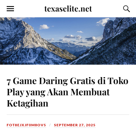
texaselite.net
7 Game Daring Gratis di Toko
Play yang Akan Membuat
Ketagihan
FOT8EJXJF0M8OV5
SEPTEMBER 27, 2025