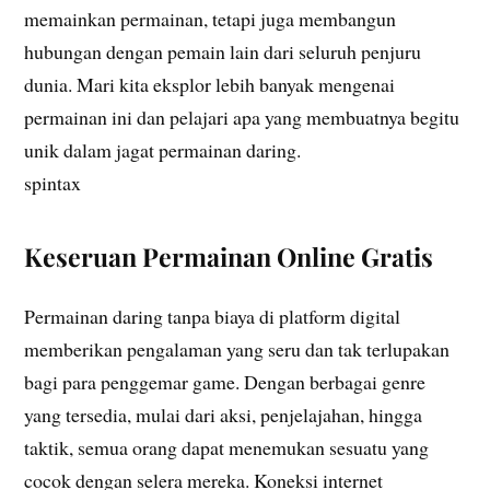
memainkan permainan, tetapi juga membangun
hubungan dengan pemain lain dari seluruh penjuru
dunia. Mari kita eksplor lebih banyak mengenai
permainan ini dan pelajari apa yang membuatnya begitu
unik dalam jagat permainan daring.
spintax
Keseruan Permainan Online Gratis
Permainan daring tanpa biaya di platform digital
memberikan pengalaman yang seru dan tak terlupakan
bagi para penggemar game. Dengan berbagai genre
yang tersedia, mulai dari aksi, penjelajahan, hingga
taktik, semua orang dapat menemukan sesuatu yang
cocok dengan selera mereka. Koneksi internet