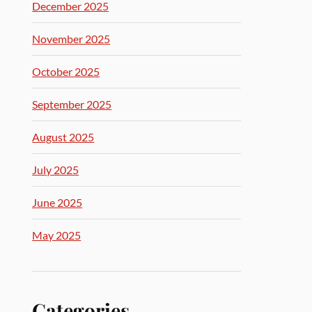
December 2025
November 2025
October 2025
September 2025
August 2025
July 2025
June 2025
May 2025
Categories