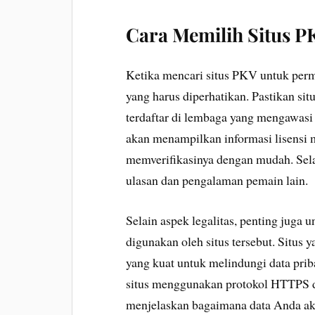
Cara Memilih Situs 
Ketika mencari situs PKV untuk perm
yang harus diperhatikan. Pastikan sit
terdaftar di lembaga yang mengawasi 
akan menampilkan informasi lisensi 
memverifikasinya dengan mudah. Selain
ulasan dan pengalaman pemain lain.
Selain aspek legalitas, penting juga
digunakan oleh situs tersebut. Situs
yang kuat untuk melindungi data pri
situs menggunakan protokol HTTPS da
menjelaskan bagaimana data Anda ak