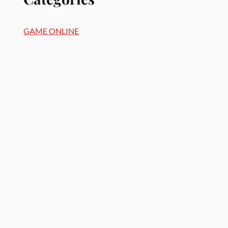
GAME ONLINE