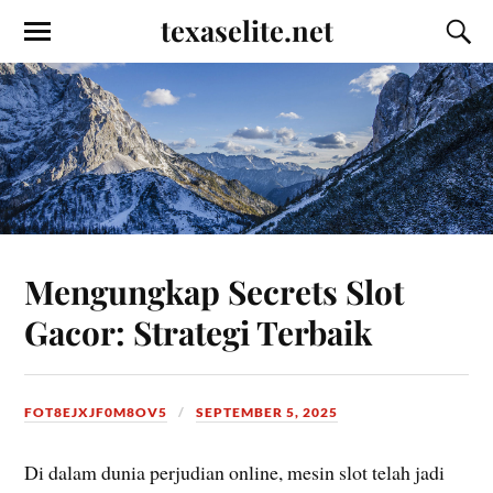
texaselite.net
Mengungkap Secrets Slot
Gacor: Strategi Terbaik
FOT8EJXJF0M8OV5
SEPTEMBER 5, 2025
Di dalam dunia perjudian online, mesin slot telah jadi