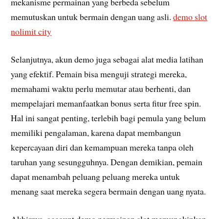
mekanisme permainan yang berbeda sebelum
memutuskan untuk bermain dengan uang asli.
demo slot
nolimit city
Selanjutnya, akun demo juga sebagai alat media latihan
yang efektif. Pemain bisa menguji strategi mereka,
memahami waktu perlu memutar atau berhenti, dan
mempelajari memanfaatkan bonus serta fitur free spin.
Hal ini sangat penting, terlebih bagi pemula yang belum
memiliki pengalaman, karena dapat membangun
kepercayaan diri dan kemampuan mereka tanpa oleh
taruhan yang sesungguhnya. Dengan demikian, pemain
dapat menambah peluang peluang mereka untuk
menang saat mereka segera bermain dengan uang nyata.