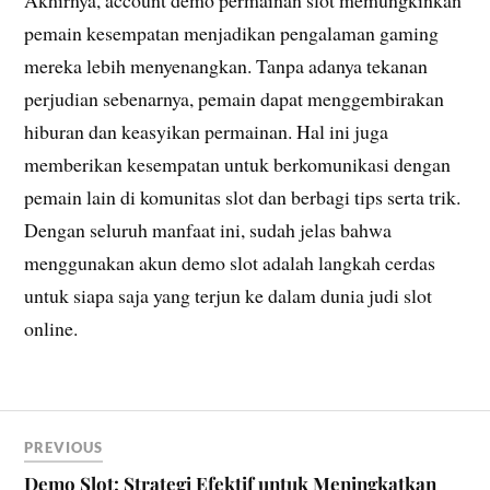
Akhirnya, account demo permainan slot memungkinkan
pemain kesempatan menjadikan pengalaman gaming
mereka lebih menyenangkan. Tanpa adanya tekanan
perjudian sebenarnya, pemain dapat menggembirakan
hiburan dan keasyikan permainan. Hal ini juga
memberikan kesempatan untuk berkomunikasi dengan
pemain lain di komunitas slot dan berbagi tips serta trik.
Dengan seluruh manfaat ini, sudah jelas bahwa
menggunakan akun demo slot adalah langkah cerdas
untuk siapa saja yang terjun ke dalam dunia judi slot
online.
PREVIOUS
Demo Slot: Strategi Efektif untuk Meningkatkan