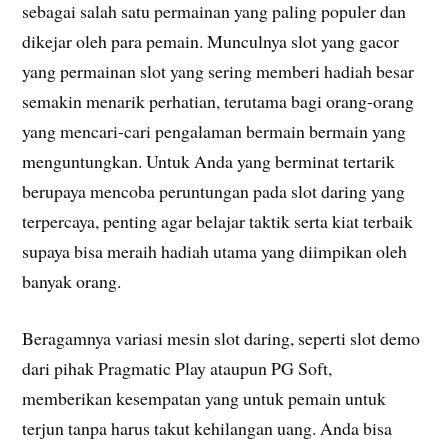
sebagai salah satu permainan yang paling populer dan
dikejar oleh para pemain. Munculnya slot yang gacor
yang permainan slot yang sering memberi hadiah besar
semakin menarik perhatian, terutama bagi orang-orang
yang mencari-cari pengalaman bermain bermain yang
menguntungkan. Untuk Anda yang berminat tertarik
berupaya mencoba peruntungan pada slot daring yang
terpercaya, penting agar belajar taktik serta kiat terbaik
supaya bisa meraih hadiah utama yang diimpikan oleh
banyak orang.
Beragamnya variasi mesin slot daring, seperti slot demo
dari pihak Pragmatic Play ataupun PG Soft,
memberikan kesempatan yang untuk pemain untuk
terjun tanpa harus takut kehilangan uang. Anda bisa