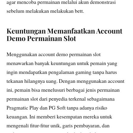
agar mencoba permainan melalui akun demonstrasi
sebelum melakukan melakukan bett.
Keuntungan Memanfaatkan Account
Demo Permainan Slot
Menggunakan account demo permainan slot
menawarkan banyak keuntungan untuk pemain yang
ingin mendapatkan pengalaman gaming tanpa harus
tekanan hilangnya uang. Dengan menggunakan account
ini, pemain bisa menelusuri berbagai jenis permainan
permainan slot dari penyedia terkenal sebagaimana
Pragmatic Play dan PG Soft tanpa adanya risiko
keuangan. Ini memberi kesempatan mereka untuk
mengenali fitur-fitur unik, garis pembayaran, dan