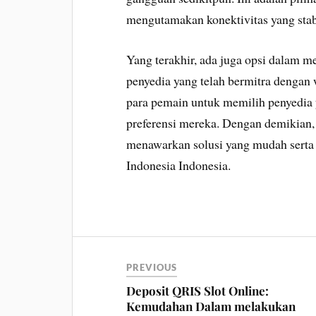
mengutamakan konektivitas yang stab
Yang terakhir, ada juga opsi dalam 
penyedia yang telah bermitra dengan 
para pemain untuk memilih penyedia 
preferensi mereka. Dengan demikian,
menawarkan solusi yang mudah serta 
Indonesia Indonesia.
PREVIOUS
Deposit QRIS Slot Online:
Kemudahan Dalam melakukan