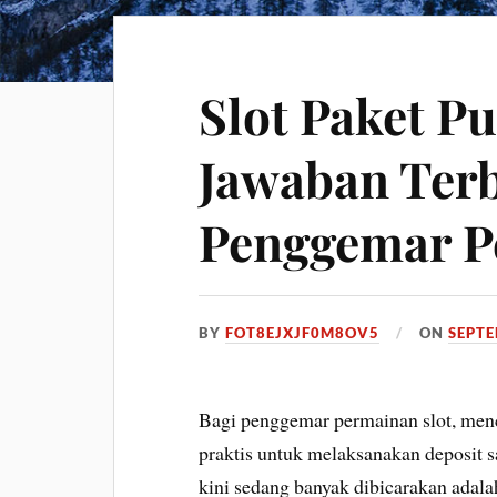
Slot Paket Pu
Jawaban Ter
Penggemar P
BY
FOT8EJXJF0M8OV5
ON
SEPTE
Bagi penggemar permainan slot, menc
praktis untuk melaksanakan deposit sa
kini sedang banyak dibicarakan adala