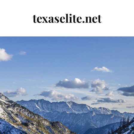
texaselite.net