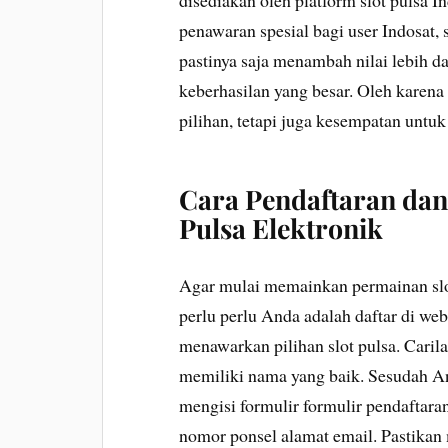
disediakan oleh platform slot pulsa I
penawaran spesial bagi user Indosat, 
pastinya saja menambah nilai lebih 
keberhasilan yang besar. Oleh karena 
pilihan, tetapi juga kesempatan un
Cara Pendaftaran dan
Pulsa Elektronik
Agar mulai memainkan permainan slot
perlu perlu Anda adalah daftar di we
menawarkan pilihan slot pulsa. Carila
memiliki nama yang baik. Sesudah A
mengisi formulir formulir pendaftara
nomor ponsel alamat email. Pastika