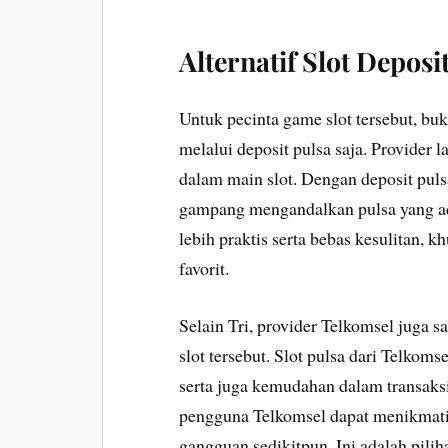
Alternatif Slot Deposi
Untuk pecinta game slot tersebut, 
melalui deposit pulsa saja. Provider 
dalam main slot. Dengan deposit puls
gampang mengandalkan pulsa yang ad
lebih praktis serta bebas kesulitan,
favorit.
Selain Tri, provider Telkomsel juga sa
slot tersebut. Slot pulsa dari Telko
serta juga kemudahan dalam transaks
pengguna Telkomsel dapat menikmati 
gangguan sedikitpun. Ini adalah pili