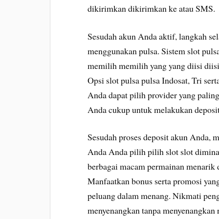
dikirimkan dikirimkan ke atau SMS.
Sesudah akun Anda aktif, langkah se
menggunakan pulsa. Sistem slot pul
memilih memilih yang yang diisi diis
Opsi slot pulsa pulsa Indosat, Tri ser
Anda dapat pilih provider yang palin
Anda cukup untuk melakukan deposit
Sesudah proses deposit akun Anda, m
Anda Anda pilih pilih slot slot dimin
berbagai macam permainan menarik 
Manfaatkan bonus serta promosi yang
peluang dalam menang. Nikmati penga
menyenangkan tanpa menyenangkan r