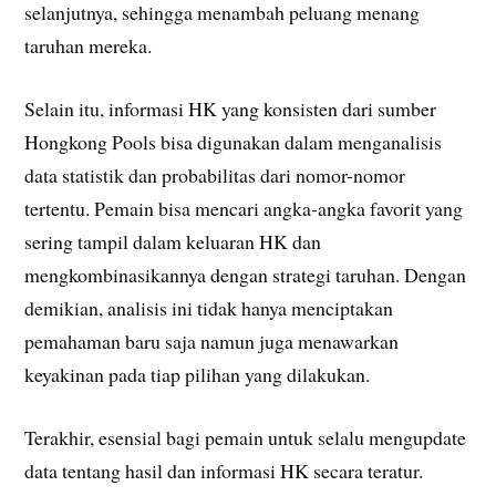
selanjutnya, sehingga menambah peluang menang
taruhan mereka.
Selain itu, informasi HK yang konsisten dari sumber
Hongkong Pools bisa digunakan dalam menganalisis
data statistik dan probabilitas dari nomor-nomor
tertentu. Pemain bisa mencari angka-angka favorit yang
sering tampil dalam keluaran HK dan
mengkombinasikannya dengan strategi taruhan. Dengan
demikian, analisis ini tidak hanya menciptakan
pemahaman baru saja namun juga menawarkan
keyakinan pada tiap pilihan yang dilakukan.
Terakhir, esensial bagi pemain untuk selalu mengupdate
data tentang hasil dan informasi HK secara teratur.