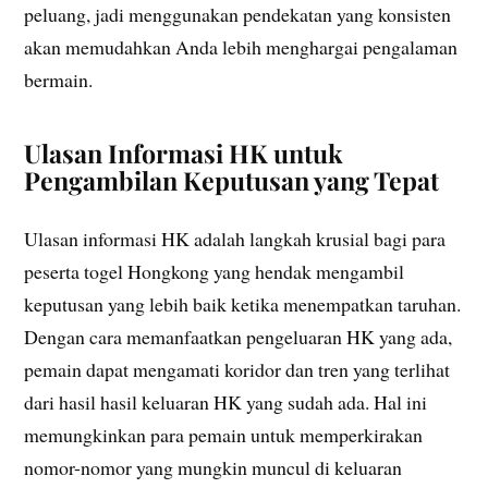
peluang, jadi menggunakan pendekatan yang konsisten
akan memudahkan Anda lebih menghargai pengalaman
bermain.
Ulasan Informasi HK untuk
Pengambilan Keputusan yang Tepat
Ulasan informasi HK adalah langkah krusial bagi para
peserta togel Hongkong yang hendak mengambil
keputusan yang lebih baik ketika menempatkan taruhan.
Dengan cara memanfaatkan pengeluaran HK yang ada,
pemain dapat mengamati koridor dan tren yang terlihat
dari hasil hasil keluaran HK yang sudah ada. Hal ini
memungkinkan para pemain untuk memperkirakan
nomor-nomor yang mungkin muncul di keluaran