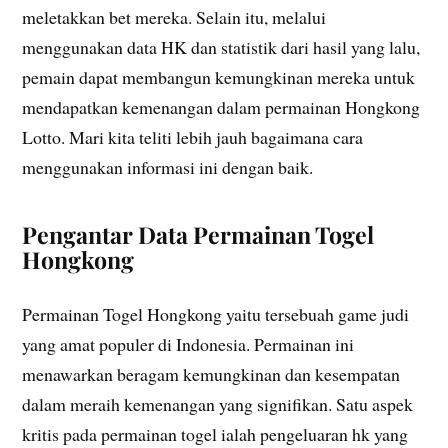
meletakkan bet mereka. Selain itu, melalui
menggunakan data HK dan statistik dari hasil yang lalu,
pemain dapat membangun kemungkinan mereka untuk
mendapatkan kemenangan dalam permainan Hongkong
Lotto. Mari kita teliti lebih jauh bagaimana cara
menggunakan informasi ini dengan baik.
Pengantar Data Permainan Togel
Hongkong
Permainan Togel Hongkong yaitu tersebuah game judi
yang amat populer di Indonesia. Permainan ini
menawarkan beragam kemungkinan dan kesempatan
dalam meraih kemenangan yang signifikan. Satu aspek
kritis pada permainan togel ialah pengeluaran hk yang