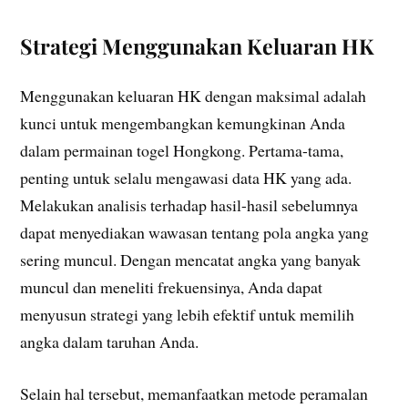
Strategi Menggunakan Keluaran HK
Menggunakan keluaran HK dengan maksimal adalah
kunci untuk mengembangkan kemungkinan Anda
dalam permainan togel Hongkong. Pertama-tama,
penting untuk selalu mengawasi data HK yang ada.
Melakukan analisis terhadap hasil-hasil sebelumnya
dapat menyediakan wawasan tentang pola angka yang
sering muncul. Dengan mencatat angka yang banyak
muncul dan meneliti frekuensinya, Anda dapat
menyusun strategi yang lebih efektif untuk memilih
angka dalam taruhan Anda.
Selain hal tersebut, memanfaatkan metode peramalan