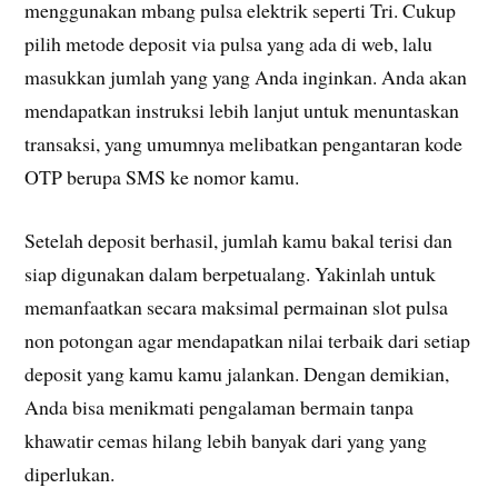
menggunakan mbang pulsa elektrik seperti Tri. Cukup
pilih metode deposit via pulsa yang ada di web, lalu
masukkan jumlah yang yang Anda inginkan. Anda akan
mendapatkan instruksi lebih lanjut untuk menuntaskan
transaksi, yang umumnya melibatkan pengantaran kode
OTP berupa SMS ke nomor kamu.
Setelah deposit berhasil, jumlah kamu bakal terisi dan
siap digunakan dalam berpetualang. Yakinlah untuk
memanfaatkan secara maksimal permainan slot pulsa
non potongan agar mendapatkan nilai terbaik dari setiap
deposit yang kamu kamu jalankan. Dengan demikian,
Anda bisa menikmati pengalaman bermain tanpa
khawatir cemas hilang lebih banyak dari yang yang
diperlukan.