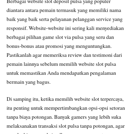
Berbagai website slot deposit pulsa yang populer
diantara antara pemain termasuk yang memiliki nama
baik yang baik serta pelayanan pelanggan service yang
responsif. Website-website ini sering kali menyediakan
berbagai pilihan game slot via pulsa yang seru dan
bonus-bonus atau promosi yang menguntungkan.
Pastikanlah agar memeriksa review dan testimoni dari
pemain lainnya sebelum memilih website slot pulsa
untuk memastikan Anda mendapatkan pengalaman
bermain yang bagus.
Di samping itu, ketika memilih website slot terpercaya,
itu penting untuk mempertimbangkan opsi-opsi setoran
tanpa biaya potongan. Banyak gamers yang lebih suka
melaksanakan transaksi slot pulsa tanpa potongan, agar