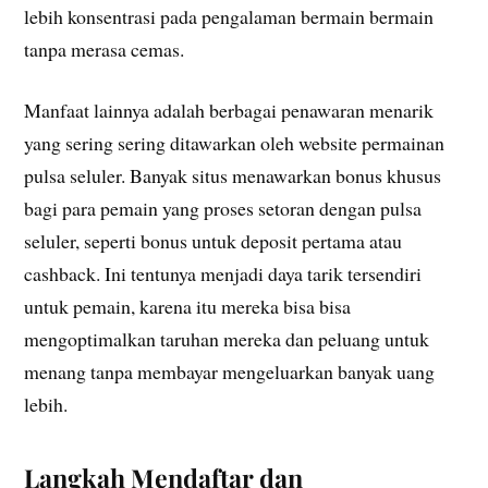
lebih konsentrasi pada pengalaman bermain bermain
tanpa merasa cemas.
Manfaat lainnya adalah berbagai penawaran menarik
yang sering sering ditawarkan oleh website permainan
pulsa seluler. Banyak situs menawarkan bonus khusus
bagi para pemain yang proses setoran dengan pulsa
seluler, seperti bonus untuk deposit pertama atau
cashback. Ini tentunya menjadi daya tarik tersendiri
untuk pemain, karena itu mereka bisa bisa
mengoptimalkan taruhan mereka dan peluang untuk
menang tanpa membayar mengeluarkan banyak uang
lebih.
Langkah Mendaftar dan