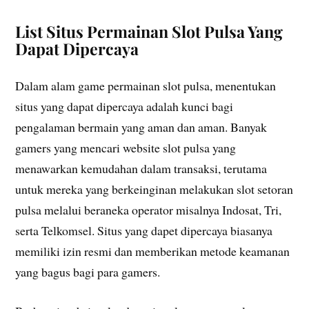
List Situs Permainan Slot Pulsa Yang
Dapat Dipercaya
Dalam alam game permainan slot pulsa, menentukan
situs yang dapat dipercaya adalah kunci bagi
pengalaman bermain yang aman dan aman. Banyak
gamers yang mencari website slot pulsa yang
menawarkan kemudahan dalam transaksi, terutama
untuk mereka yang berkeinginan melakukan slot setoran
pulsa melalui beraneka operator misalnya Indosat, Tri,
serta Telkomsel. Situs yang dapet dipercaya biasanya
memiliki izin resmi dan memberikan metode keamanan
yang bagus bagi para gamers.