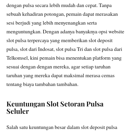
dengan pulsa secara lebih mudah dan cepat. Tanpa
sebuah kehadiran potongan, pemain dapat merasakan
sesi berjudi yang lebih menyenangkan serta
menguntungkan. Dengan adanya banyaknya opsi website
slot pulsa terpercaya yang memberikan slot deposit
pulsa, slot dari Indosat, slot pulsa Tri dan slot pulsa dari
Telkomsel, kini pemain bisa menentukan platform yang
sesuai dengan dengan mereka, agar setiap taruhan
taruhan yang mereka dapat maksimal merasa cemas
tentang biaya tambahan tambahan.
Keuntungan Slot Setoran Pulsa
Seluler
Salah satu keuntungan besar dalam slot deposit pulsa