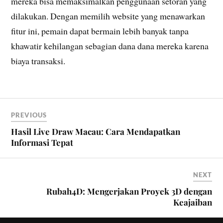
mereka bisa memaksimalkan penggunaan setoran yang
dilakukan. Dengan memilih website yang menawarkan
fitur ini, pemain dapat bermain lebih banyak tanpa
khawatir kehilangan sebagian dana dana mereka karena
biaya transaksi.
PREVIOUS
Hasil Live Draw Macau: Cara Mendapatkan
Informasi Tepat
NEXT
Rubah4D: Mengerjakan Proyek 3D dengan
Keajaiban