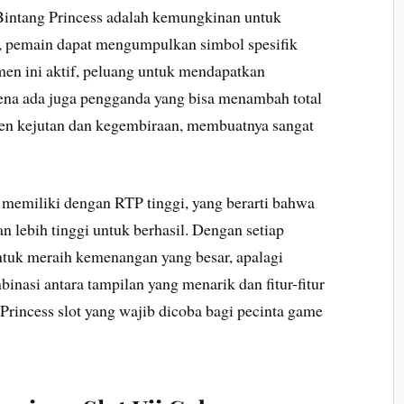
Bintang Princess adalah kemungkinan untuk
, pemain dapat mengumpulkan simbol spesifik
men ini aktif, peluang untuk mendapatkan
ena ada juga pengganda yang bisa menambah total
en kejutan dan kegembiraan, membuatnya sangat
a memiliki dengan RTP tinggi, yang berarti bahwa
 lebih tinggi untuk berhasil. Dengan setiap
ntuk meraih kemenangan yang besar, apalagi
inasi antara tampilan yang menarik dan fitur-fitur
incess slot yang wajib dicoba bagi pecinta game