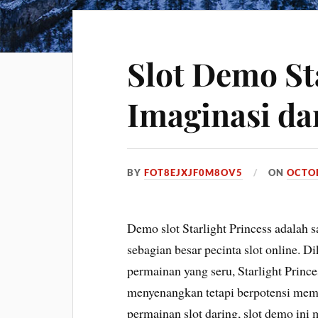
Slot Demo Sta
Imaginasi d
BY
FOT8EJXJF0M8OV5
ON
OCTOB
Demo slot Starlight Princess adalah 
sebagian besar pecinta slot online. 
permainan yang seru, Starlight Princ
menyenangkan tetapi berpotensi memb
permainan slot daring, slot demo ini 