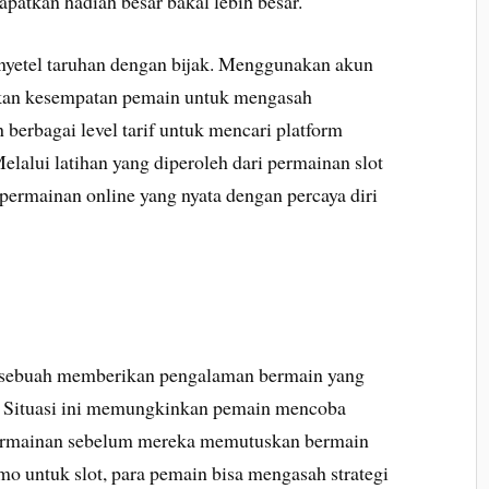
atkan hadiah besar bakal lebih besar.
nyetel taruhan dengan bijak. Menggunakan akun
kan kesempatan pemain untuk mengasah
 berbagai level tarif untuk mencari platform
elalui latihan yang diperoleh dari permainan slot
ermainan online yang nyata dengan percaya diri
ss, sebuah memberikan pengalaman bermain yang
. Situasi ini memungkinkan pemain mencoba
permainan sebelum mereka memutuskan bermain
o untuk slot, para pemain bisa mengasah strategi