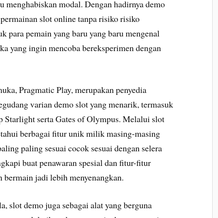
lu menghabiskan modal. Dengan hadirnya demo
permainan slot online tanpa risiko risiko
tuk para pemain yang baru yang baru mengenal
reka yang ingin mencoba bereksperimen dengan
muka, Pragmatic Play, merupakan penyedia
gudang varian demo slot yang menarik, termasuk
p Starlight serta Gates of Olympus. Melalui slot
ahui berbagai fitur unik milik masing-masing
ling paling sesuai cocok sesuai dengan selera
gkapi buat penawaran spesial dan fitur-fitur
 bermain jadi lebih menyenangkan.
a, slot demo juga sebagai alat yang berguna