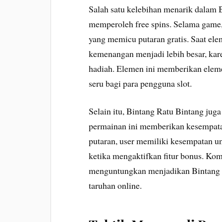
Salah satu kelebihan menarik dalam 
memperoleh free spins. Selama game
yang memicu putaran gratis. Saat ele
kemenangan menjadi lebih besar, kar
hadiah. Elemen ini memberikan elem
seru bagi para pengguna slot.
Selain itu, Bintang Ratu Bintang jug
permainan ini memberikan kesempatan
putaran, user memiliki kesempatan u
ketika mengaktifkan fitur bonus. Komb
menguntungkan menjadikan Bintang Pr
taruhan online.