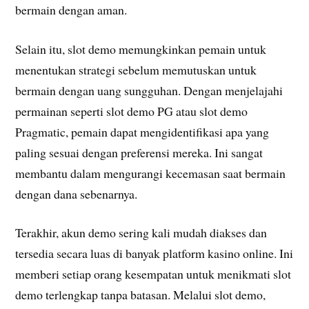
bermain dengan aman.
Selain itu, slot demo memungkinkan pemain untuk
menentukan strategi sebelum memutuskan untuk
bermain dengan uang sungguhan. Dengan menjelajahi
permainan seperti slot demo PG atau slot demo
Pragmatic, pemain dapat mengidentifikasi apa yang
paling sesuai dengan preferensi mereka. Ini sangat
membantu dalam mengurangi kecemasan saat bermain
dengan dana sebenarnya.
Terakhir, akun demo sering kali mudah diakses dan
tersedia secara luas di banyak platform kasino online. Ini
memberi setiap orang kesempatan untuk menikmati slot
demo terlengkap tanpa batasan. Melalui slot demo,