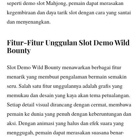
seperti demo slot Mahjong, pemain dapat merasakan
kegembiraan dan daya tarik slot dengan cara yang santai
dan menyenangkan.
Fitur-Fitur Unggulan Slot Demo Wild
Bounty
Slot Demo Wild Bounty menawarkan berbagai fitur
menarik yang membuat pengalaman bermain semakin
seru. Salah satu fitur unggulannya adalah grafis yang
memukau dan desain yang kaya akan tema petualangan.
Setiap detail visual dirancang dengan cermat, membawa
pemain ke dunia yang penuh dengan keberuntungan dan
aksi. Dengan animasi yang halus dan efek suara yang
menggugah, pemain dapat merasakan suasana benar-