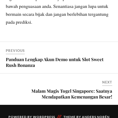
bawah penguasaan anda. Senantiasa jangan lupa untuk
bermain secara bijak dan jangan berlebihan tergantung
pada prediksi.
PREVIOUS
Panduan Lengkap Akun Demo untuk Slot Sweet
Rush Bonanza
NEXT
Malam Magis Togel Singapore: Saatnya
Mendapatkan Kemenangan Besar!
&
POWERED BY
WORDPRESS
THEME BY
ANDERS NORÉN