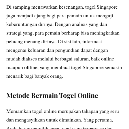
Di samping menawarkan kesenangan, togel Singapore
juga menjadi ajang bagi para pemain untuk menguji
keberuntungan dirinya. Dengan analisis yang dan
strategi yang, para pemain berharap bisa meningkatkan
peluang menang dirinya. Di sisi lain, informasi
mengenai keluaran dan pengundian dapat dengan
mudah diakses melalui berbagai saluran, baik online
maupun offline, yang membuat togel Singapore semakin
menarik bagi banyak orang.
Metode Bermain Togel Online
Memainkan togel online merupakan tahapan yang seru
dan mengasyikkan untuk dimainkan. Yang pertama,
Anda harus memilih agen togel yang terpercaya dan