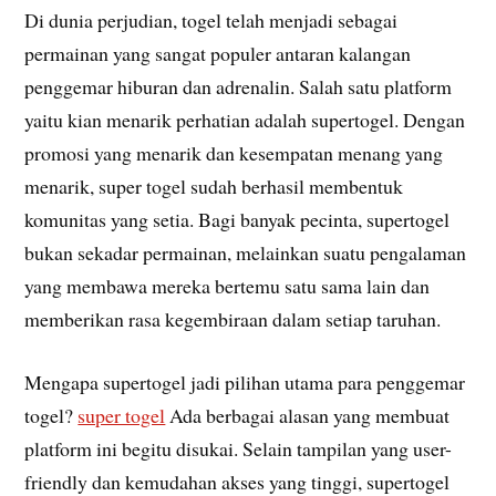
Di dunia perjudian, togel telah menjadi sebagai
permainan yang sangat populer antaran kalangan
penggemar hiburan dan adrenalin. Salah satu platform
yaitu kian menarik perhatian adalah supertogel. Dengan
promosi yang menarik dan kesempatan menang yang
menarik, super togel sudah berhasil membentuk
komunitas yang setia. Bagi banyak pecinta, supertogel
bukan sekadar permainan, melainkan suatu pengalaman
yang membawa mereka bertemu satu sama lain dan
memberikan rasa kegembiraan dalam setiap taruhan.
Mengapa supertogel jadi pilihan utama para penggemar
togel?
super togel
Ada berbagai alasan yang membuat
platform ini begitu disukai. Selain tampilan yang user-
friendly dan kemudahan akses yang tinggi, supertogel