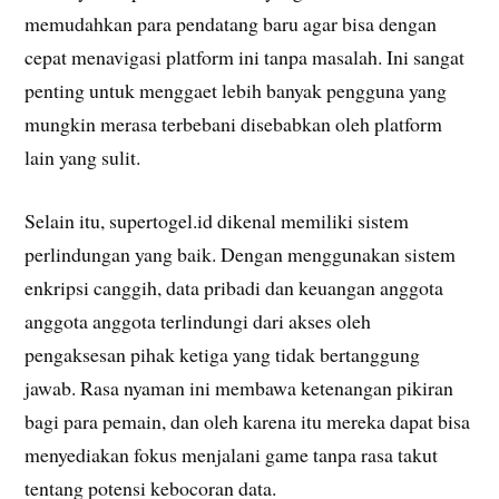
memudahkan para pendatang baru agar bisa dengan
cepat menavigasi platform ini tanpa masalah. Ini sangat
penting untuk menggaet lebih banyak pengguna yang
mungkin merasa terbebani disebabkan oleh platform
lain yang sulit.
Selain itu, supertogel.id dikenal memiliki sistem
perlindungan yang baik. Dengan menggunakan sistem
enkripsi canggih, data pribadi dan keuangan anggota
anggota anggota terlindungi dari akses oleh
pengaksesan pihak ketiga yang tidak bertanggung
jawab. Rasa nyaman ini membawa ketenangan pikiran
bagi para pemain, dan oleh karena itu mereka dapat bisa
menyediakan fokus menjalani game tanpa rasa takut
tentang potensi kebocoran data.