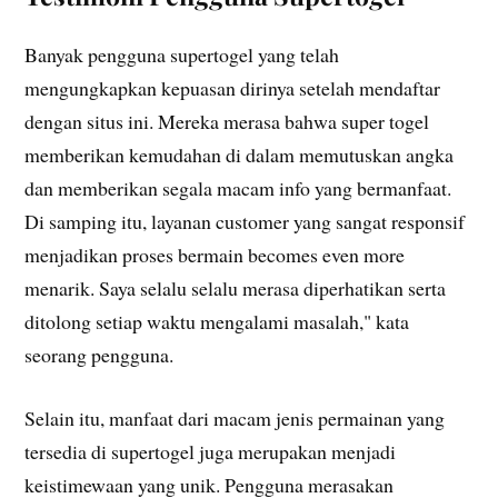
Banyak pengguna supertogel yang telah
mengungkapkan kepuasan dirinya setelah mendaftar
dengan situs ini. Mereka merasa bahwa super togel
memberikan kemudahan di dalam memutuskan angka
dan memberikan segala macam info yang bermanfaat.
Di samping itu, layanan customer yang sangat responsif
menjadikan proses bermain becomes even more
menarik. Saya selalu selalu merasa diperhatikan serta
ditolong setiap waktu mengalami masalah," kata
seorang pengguna.
Selain itu, manfaat dari macam jenis permainan yang
tersedia di supertogel juga merupakan menjadi
keistimewaan yang unik. Pengguna merasakan