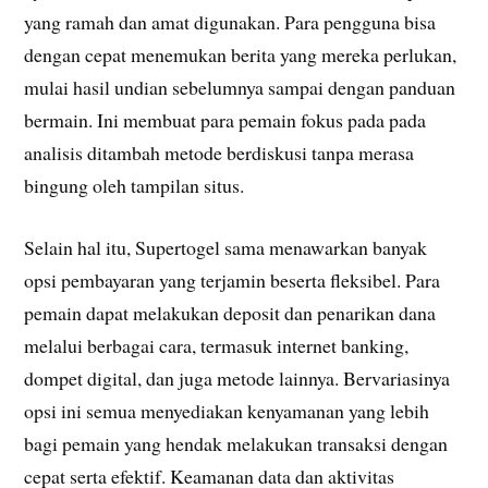
yang ramah dan amat digunakan. Para pengguna bisa
dengan cepat menemukan berita yang mereka perlukan,
mulai hasil undian sebelumnya sampai dengan panduan
bermain. Ini membuat para pemain fokus pada pada
analisis ditambah metode berdiskusi tanpa merasa
bingung oleh tampilan situs.
Selain hal itu, Supertogel sama menawarkan banyak
opsi pembayaran yang terjamin beserta fleksibel. Para
pemain dapat melakukan deposit dan penarikan dana
melalui berbagai cara, termasuk internet banking,
dompet digital, dan juga metode lainnya. Bervariasinya
opsi ini semua menyediakan kenyamanan yang lebih
bagi pemain yang hendak melakukan transaksi dengan
cepat serta efektif. Keamanan data dan aktivitas