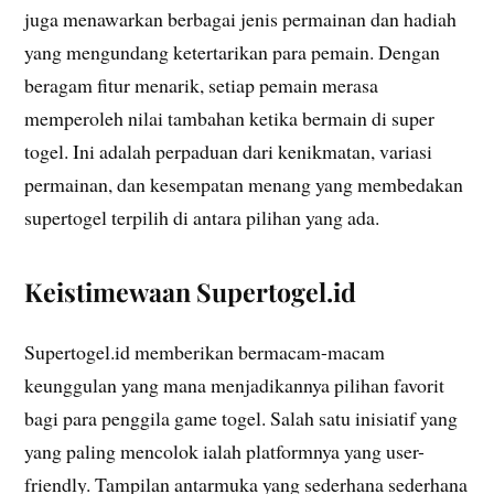
juga menawarkan berbagai jenis permainan dan hadiah
yang mengundang ketertarikan para pemain. Dengan
beragam fitur menarik, setiap pemain merasa
memperoleh nilai tambahan ketika bermain di super
togel. Ini adalah perpaduan dari kenikmatan, variasi
permainan, dan kesempatan menang yang membedakan
supertogel terpilih di antara pilihan yang ada.
Keistimewaan Supertogel.id
Supertogel.id memberikan bermacam-macam
keunggulan yang mana menjadikannya pilihan favorit
bagi para penggila game togel. Salah satu inisiatif yang
yang paling mencolok ialah platformnya yang user-
friendly. Tampilan antarmuka yang sederhana sederhana