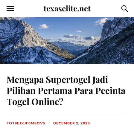
texaselite.net
Mengapa Supertogel Jadi
Pilihan Pertama Para Pecinta
Togel Online?
FOT8EJXJF0M8OV5
DECEMBER 2, 2025