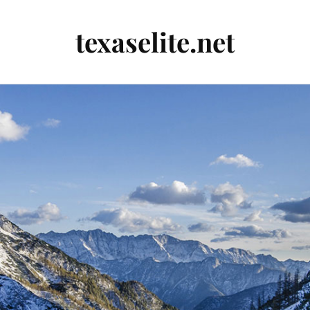
texaselite.net