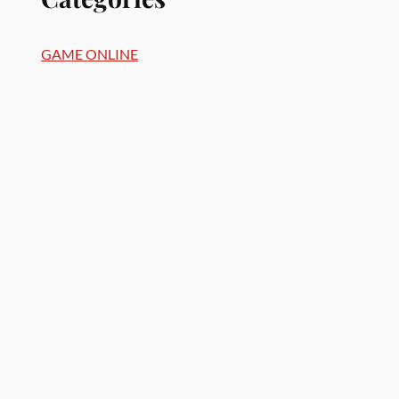
GAME ONLINE