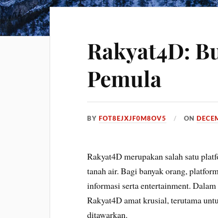
Rakyat4D: B
Pemula
BY
FOT8EJXJF0M8OV5
ON
DECEM
Rakyat4D merupakan salah satu platf
tanah air. Bagi banyak orang, platfo
informasi serta entertainment. Dalam
Rakyat4D amat krusial, terutama unt
ditawarkan.