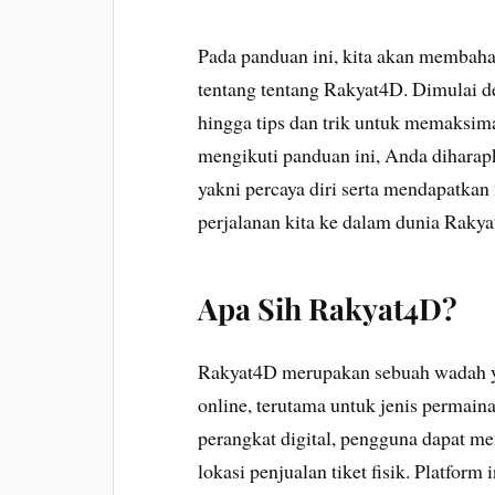
Pada panduan ini, kita akan membaha
tentang tentang Rakyat4D. Dimulai den
hingga tips dan trik untuk memaksi
mengikuti panduan ini, Anda diharap
yakni percaya diri serta mendapatkan
perjalanan kita ke dalam dunia Raky
Apa Sih Rakyat4D?
Rakyat4D merupakan sebuah wadah yan
online, terutama untuk jenis permain
perangkat digital, pengguna dapat m
lokasi penjualan tiket fisik. Platfo