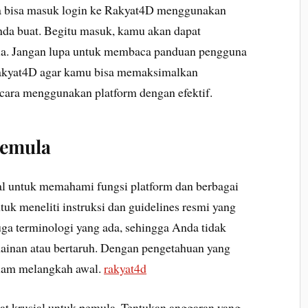
da bisa masuk login ke Rakyat4D menggunakan
nda buat. Begitu masuk, kamu akan dapat
edia. Jangan lupa untuk membaca panduan pengguna
 Rakyat4D agar kamu bisa memaksimalkan
ara menggunakan platform dengan efektif.
Pemula
al untuk memahami fungsi platform dan berbagai
k meneliti instruksi dan guidelines resmi yang
juga terminologi yang ada, sehingga Anda tidak
ainan atau bertaruh. Dengan pengetahuan yang
dalam melangkah awal.
rakyat4d
at krusial untuk pemula. Tentukan anggaran yang