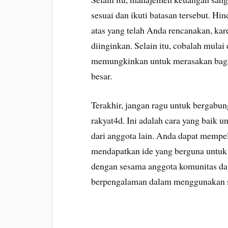
sesuai dan ikuti batasan tersebut. H
atas yang telah Anda rencanakan, kar
diinginkan. Selain itu, cobalah mulai 
memungkinkan untuk merasakan bagai
besar.
Terakhir, jangan ragu untuk bergabu
rakyat4d. Ini adalah cara yang baik 
dari anggota lain. Anda dapat mempela
mendapatkan ide yang berguna untuk
dengan sesama anggota komunitas da
berpengalaman dalam menggunakan si