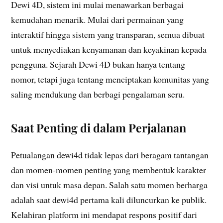
Dewi 4D, sistem ini mulai menawarkan berbagai
kemudahan menarik. Mulai dari permainan yang
interaktif hingga sistem yang transparan, semua dibuat
untuk menyediakan kenyamanan dan keyakinan kepada
pengguna. Sejarah Dewi 4D bukan hanya tentang
nomor, tetapi juga tentang menciptakan komunitas yang
saling mendukung dan berbagi pengalaman seru.
Saat Penting di dalam Perjalanan
Petualangan dewi4d tidak lepas dari beragam tantangan
dan momen-momen penting yang membentuk karakter
dan visi untuk masa depan. Salah satu momen berharga
adalah saat dewi4d pertama kali diluncurkan ke publik.
Kelahiran platform ini mendapat respons positif dari