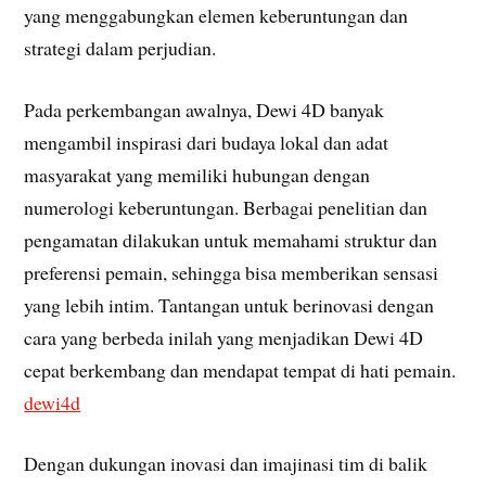
yang menggabungkan elemen keberuntungan dan
strategi dalam perjudian.
Pada perkembangan awalnya, Dewi 4D banyak
mengambil inspirasi dari budaya lokal dan adat
masyarakat yang memiliki hubungan dengan
numerologi keberuntungan. Berbagai penelitian dan
pengamatan dilakukan untuk memahami struktur dan
preferensi pemain, sehingga bisa memberikan sensasi
yang lebih intim. Tantangan untuk berinovasi dengan
cara yang berbeda inilah yang menjadikan Dewi 4D
cepat berkembang dan mendapat tempat di hati pemain.
dewi4d
Dengan dukungan inovasi dan imajinasi tim di balik