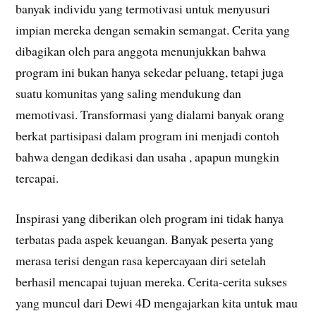
banyak individu yang termotivasi untuk menyusuri
impian mereka dengan semakin semangat. Cerita yang
dibagikan oleh para anggota menunjukkan bahwa
program ini bukan hanya sekedar peluang, tetapi juga
suatu komunitas yang saling mendukung dan
memotivasi. Transformasi yang dialami banyak orang
berkat partisipasi dalam program ini menjadi contoh
bahwa dengan dedikasi dan usaha , apapun mungkin
tercapai.
Inspirasi yang diberikan oleh program ini tidak hanya
terbatas pada aspek keuangan. Banyak peserta yang
merasa terisi dengan rasa kepercayaan diri setelah
berhasil mencapai tujuan mereka. Cerita-cerita sukses
yang muncul dari Dewi 4D mengajarkan kita untuk mau