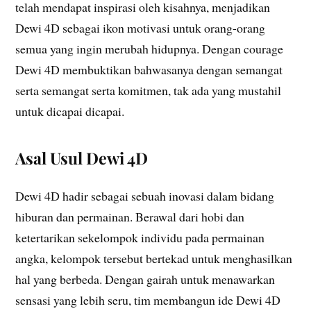
telah mendapat inspirasi oleh kisahnya, menjadikan
Dewi 4D sebagai ikon motivasi untuk orang-orang
semua yang ingin merubah hidupnya. Dengan courage
Dewi 4D membuktikan bahwasanya dengan semangat
serta semangat serta komitmen, tak ada yang mustahil
untuk dicapai dicapai.
Asal Usul Dewi 4D
Dewi 4D hadir sebagai sebuah inovasi dalam bidang
hiburan dan permainan. Berawal dari hobi dan
ketertarikan sekelompok individu pada permainan
angka, kelompok tersebut bertekad untuk menghasilkan
hal yang berbeda. Dengan gairah untuk menawarkan
sensasi yang lebih seru, tim membangun ide Dewi 4D