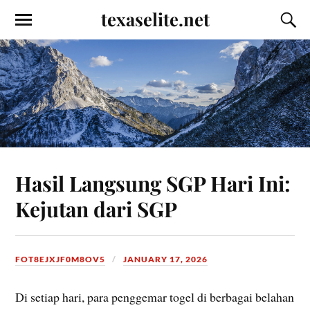
texaselite.net
Hasil Langsung SGP Hari Ini:
Kejutan dari SGP
FOT8EJXJF0M8OV5
JANUARY 17, 2026
Di setiap hari, para penggemar togel di berbagai belahan