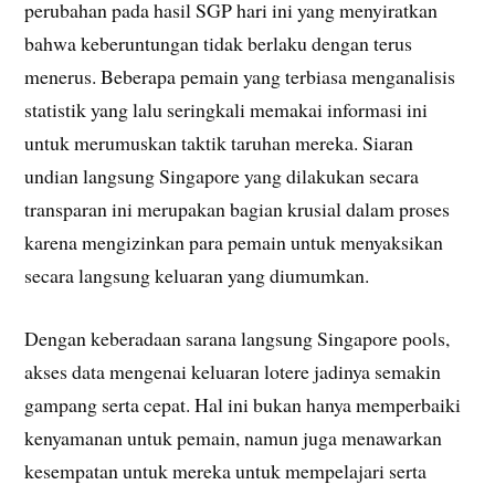
perubahan pada hasil SGP hari ini yang menyiratkan
bahwa keberuntungan tidak berlaku dengan terus
menerus. Beberapa pemain yang terbiasa menganalisis
statistik yang lalu seringkali memakai informasi ini
untuk merumuskan taktik taruhan mereka. Siaran
undian langsung Singapore yang dilakukan secara
transparan ini merupakan bagian krusial dalam proses
karena mengizinkan para pemain untuk menyaksikan
secara langsung keluaran yang diumumkan.
Dengan keberadaan sarana langsung Singapore pools,
akses data mengenai keluaran lotere jadinya semakin
gampang serta cepat. Hal ini bukan hanya memperbaiki
kenyamanan untuk pemain, namun juga menawarkan
kesempatan untuk mereka untuk mempelajari serta