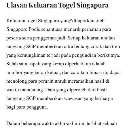
Ulasan Keluaran Togel Singapura
Keluaran togel Singapura yang^dilaporkan oleh
Singapore Pools senantiasa menarik perhatian para
peserta serta penggemar judi. Setiap keluaran undian
langsung SGP memberikan citra tentang corak dan tren
yang kemungkinan terjadi pada pengundian berikutnya.
Salah satu aspek yang kerap diperhatikan adalah
nombor yang kerap keluar, dan cara kombinasi itu dapat
menolong para pemain untuk meramalkan hasil di
waktu mendatang. Data yang diperoleh dari hasil
langsung SGP memberikan wawasan yang berharga
bagi para pengguna.
Dalam beberapa waktu akhir-akhir ini, terlihat sebuah