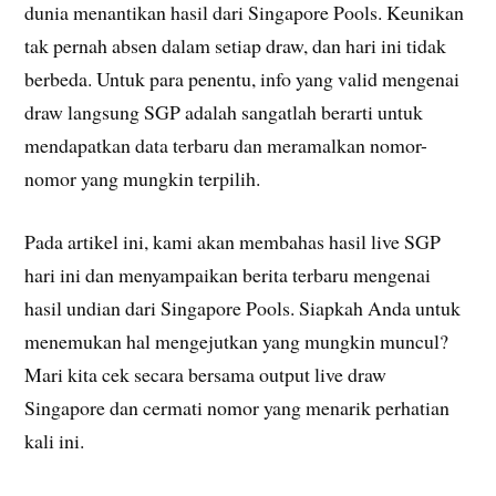
dunia menantikan hasil dari Singapore Pools. Keunikan
tak pernah absen dalam setiap draw, dan hari ini tidak
berbeda. Untuk para penentu, info yang valid mengenai
draw langsung SGP adalah sangatlah berarti untuk
mendapatkan data terbaru dan meramalkan nomor-
nomor yang mungkin terpilih.
Pada artikel ini, kami akan membahas hasil live SGP
hari ini dan menyampaikan berita terbaru mengenai
hasil undian dari Singapore Pools. Siapkah Anda untuk
menemukan hal mengejutkan yang mungkin muncul?
Mari kita cek secara bersama output live draw
Singapore dan cermati nomor yang menarik perhatian
kali ini.