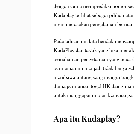
dengan cuma memprediksi nomor seca
Kudaplay terlihat sebagai pilihan ut
ingin merasakan pengalaman bermain 
Pada tulisan ini, kita hendak menyam
KudaPlay dan taktik yang bisa men
pemahaman pengetahuan yang tepat da
permainan ini menjadi tidak hanya se
membawa untung yang menguntungkan.
dunia permainan togel HK dan giman
untuk menggapai impian kemenangan
Apa itu Kudaplay?