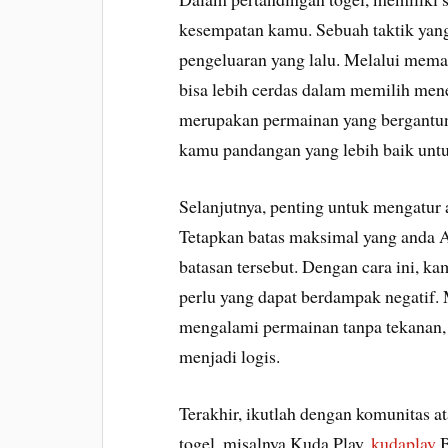
kesempatan kamu. Sebuah taktik yang
pengeluaran yang lalu. Melalui mema
bisa lebih cerdas dalam memilih men
merupakan permainan yang bergantun
kamu pandangan yang lebih baik unt
Selanjutnya, penting untuk mengatur
Tetapkan batas maksimal yang anda 
batasan tersebut. Dengan cara ini, k
perlu yang dapat berdampak negati
mengalami permainan tanpa tekanan, 
menjadi logis.
Terakhir, ikutlah dengan komunitas at
togel, misalnya Kuda Play.
kudaplay
B