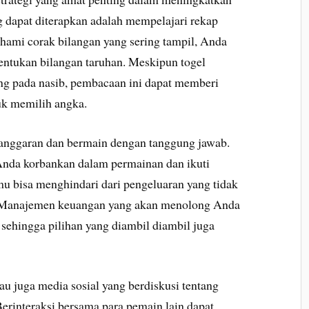
 dapat diterapkan adalah mempelajari rekap
hami corak bilangan yang sering tampil, Anda
entukan bilangan taruhan. Meskipun togel
g pada nasib, pembacaan ini dapat memberi
uk memilih angka.
 anggaran dan bermain dengan tanggung jawab.
Anda korbankan dalam permainan dan ikuti
amu bisa menghindari dari pengeluaran yang tidak
f. Manajemen keuangan yang akan menolong Anda
sehingga pilihan yang diambil diambil juga
au juga media sosial yang berdiskusi tentang
erinteraksi bersama para pemain lain dapat