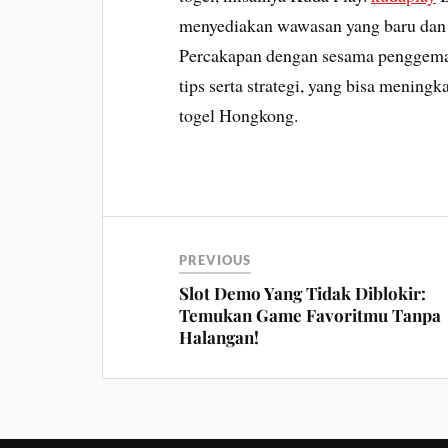
menyediakan wawasan yang baru dan da
Percakapan dengan sesama penggema
tips serta strategi, yang bisa meni
togel Hongkong.
PREVIOUS
Slot Demo Yang Tidak Diblokir:
Temukan Game Favoritmu Tanpa
Halangan!