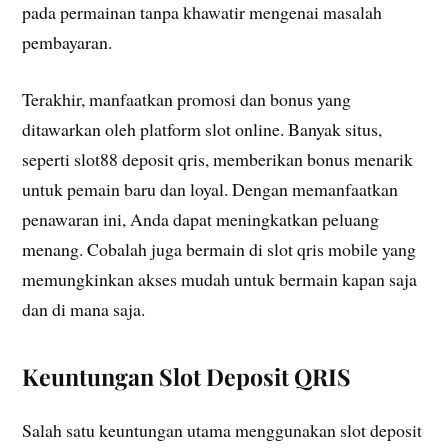
pada permainan tanpa khawatir mengenai masalah
pembayaran.
Terakhir, manfaatkan promosi dan bonus yang
ditawarkan oleh platform slot online. Banyak situs,
seperti slot88 deposit qris, memberikan bonus menarik
untuk pemain baru dan loyal. Dengan memanfaatkan
penawaran ini, Anda dapat meningkatkan peluang
menang. Cobalah juga bermain di slot qris mobile yang
memungkinkan akses mudah untuk bermain kapan saja
dan di mana saja.
Keuntungan Slot Deposit QRIS
Salah satu keuntungan utama menggunakan slot deposit