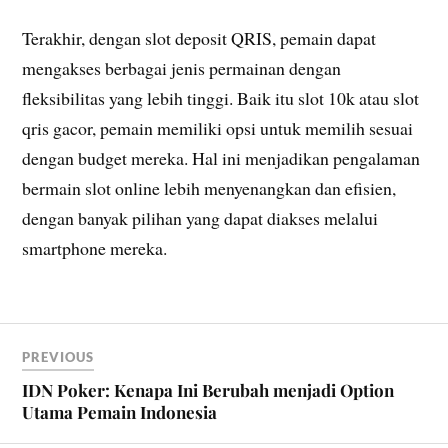
Terakhir, dengan slot deposit QRIS, pemain dapat
mengakses berbagai jenis permainan dengan
fleksibilitas yang lebih tinggi. Baik itu slot 10k atau slot
qris gacor, pemain memiliki opsi untuk memilih sesuai
dengan budget mereka. Hal ini menjadikan pengalaman
bermain slot online lebih menyenangkan dan efisien,
dengan banyak pilihan yang dapat diakses melalui
smartphone mereka.
PREVIOUS
IDN Poker: Kenapa Ini Berubah menjadi Option
Utama Pemain Indonesia