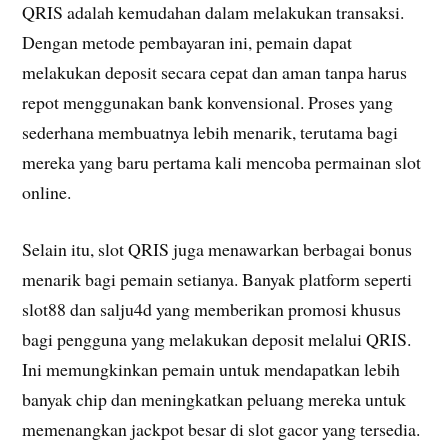
QRIS adalah kemudahan dalam melakukan transaksi.
Dengan metode pembayaran ini, pemain dapat
melakukan deposit secara cepat dan aman tanpa harus
repot menggunakan bank konvensional. Proses yang
sederhana membuatnya lebih menarik, terutama bagi
mereka yang baru pertama kali mencoba permainan slot
online.
Selain itu, slot QRIS juga menawarkan berbagai bonus
menarik bagi pemain setianya. Banyak platform seperti
slot88 dan salju4d yang memberikan promosi khusus
bagi pengguna yang melakukan deposit melalui QRIS.
Ini memungkinkan pemain untuk mendapatkan lebih
banyak chip dan meningkatkan peluang mereka untuk
memenangkan jackpot besar di slot gacor yang tersedia.