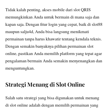
Tidak kalah penting, akses mobile dari slot QRIS
memungkinkan Anda untuk bermain di mana saja dan
kapan saja. Dengan fitur login yang cepat, baik di slot88
maupun salju4d, Anda bisa langsung menikmati
permainan tanpa harus khawatir tentang kendala teknis.
Dengan semakin banyaknya pilihan permainan slot
online, pastikan Anda memilih platform yang tepat agar
pengalaman bermain Anda semakin menyenangkan dan
menguntungkan.
Strategi Menang di Slot Online
Salah satu strategi yang bisa digunakan untuk menang
di slot online adalah dengan memilih permainan yang