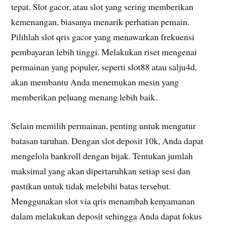
tepat. Slot gacor, atau slot yang sering memberikan
kemenangan, biasanya menarik perhatian pemain.
Pilihlah slot qris gacor yang menawarkan frekuensi
pembayaran lebih tinggi. Melakukan riset mengenai
permainan yang populer, seperti slot88 atau salju4d,
akan membantu Anda menemukan mesin yang
memberikan peluang menang lebih baik.
Selain memilih permainan, penting untuk mengatur
batasan taruhan. Dengan slot deposit 10k, Anda dapat
mengelola bankroll dengan bijak. Tentukan jumlah
maksimal yang akan dipertaruhkan setiap sesi dan
pastikan untuk tidak melebihi batas tersebut.
Menggunakan slot via qris menambah kenyamanan
dalam melakukan deposit sehingga Anda dapat fokus