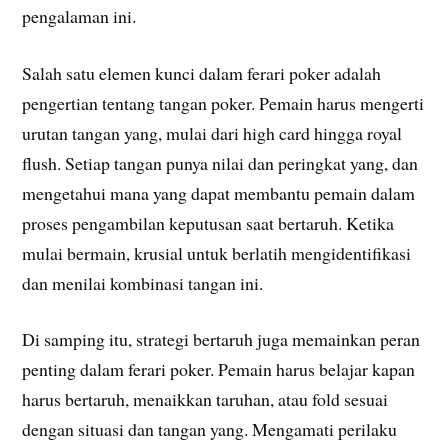
pengalaman ini.
Salah satu elemen kunci dalam ferari poker adalah
pengertian tentang tangan poker. Pemain harus mengerti
urutan tangan yang, mulai dari high card hingga royal
flush. Setiap tangan punya nilai dan peringkat yang, dan
mengetahui mana yang dapat membantu pemain dalam
proses pengambilan keputusan saat bertaruh. Ketika
mulai bermain, krusial untuk berlatih mengidentifikasi
dan menilai kombinasi tangan ini.
Di samping itu, strategi bertaruh juga memainkan peran
penting dalam ferari poker. Pemain harus belajar kapan
harus bertaruh, menaikkan taruhan, atau fold sesuai
dengan situasi dan tangan yang. Mengamati perilaku