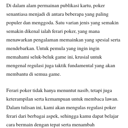
Di dalam alam permainan publikasi kartu, poker
senantiasa menjadi di antara beberapa yang paling
populer dan menggoda. Satu varian jenis yang semakin
semakin dikenal ialah ferari poker, yang mana
menawarkan pengalaman memainkan yang spesial serta
mendebarkan. Untuk pemula yang ingin ingin
memahami seluk-beluk game ini, krusial untuk
mengenal regulasi juga taktik fundamental yang akan
membantu di semua game.
Ferari poker tidak hanya menuntut nasib, tetapi juga
keterampilan serta kemampuan untuk membaca lawan.
Dalam tulisan ini, kami akan mengulas regulasi poker
ferari dari berbagai aspek, sehingga kamu dapat belajar
cara bermain dengan tepat serta menambah