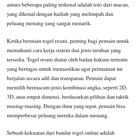
antara beberapa paling terkenal adalah toto dari macau,
yang dikenal dengan hadiah yang melimpah dan
peluang menang yang sangat menarik.
Ketika bermain togel resmi, penting bagi pemain untuk
memahami cara kerja sistem dan jenis taruhan yang
tersedia. Togel resmi diatur oleh badan hukum tertentu
yang bertugas untuk memastikan agar permainan ini
berjalan secara adil dan transparan. Pemain dapat
memilih bermacam jenis kombinasi angka, seperti 2D,
3D, atau empat dimensi, berdasarkan pilihan dan taktik
masing-masing. Dengan ilmu yang tepat, pemain bisa
memperbesar peluang mereka dalam menang.
Sebuah kekuatan dari bandar togel online adalah