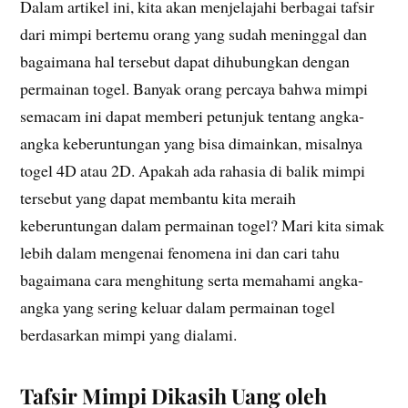
Dalam artikel ini, kita akan menjelajahi berbagai tafsir
dari mimpi bertemu orang yang sudah meninggal dan
bagaimana hal tersebut dapat dihubungkan dengan
permainan togel. Banyak orang percaya bahwa mimpi
semacam ini dapat memberi petunjuk tentang angka-
angka keberuntungan yang bisa dimainkan, misalnya
togel 4D atau 2D. Apakah ada rahasia di balik mimpi
tersebut yang dapat membantu kita meraih
keberuntungan dalam permainan togel? Mari kita simak
lebih dalam mengenai fenomena ini dan cari tahu
bagaimana cara menghitung serta memahami angka-
angka yang sering keluar dalam permainan togel
berdasarkan mimpi yang dialami.
Tafsir Mimpi Dikasih Uang oleh