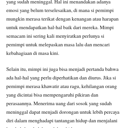
yang sudah meninggal. Hal ini menandakan adanya
emosi yang belum terselesaikan, di mana si pemimpi
mungkin merasa terikat dengan kenangan atau harapan
untuk mendapatkan hal-hal baik dari mereka. Mimpi
semacam ini sering kali menyiratkan perlunya si
pemimpi untuk melepaskan masa lalu dan mencari
kebahagiaan di masa kini.
Selain itu, mimpi ini juga bisa menjadi pertanda bahwa
ada hal-hal yang perlu diperhatikan dan diurus. Jika si
pemimpi merasa khawatir atau ragu, kehilangan orang
yang dicintai bisa mempengaruhi pikiran dan
perasaannya. Menerima uang dari sosok yang sudah
meninggal dapat menjadi dorongan untuk lebih percaya
diri dalam menghadapi tantangan hidup dan menjalani