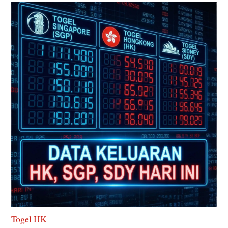
Togel HK