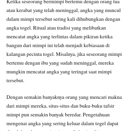
Ketika seseorang bermimpi bertemu dengan orang tua
atau kerabat yang telah meninggal, angka yang muncul
dalam mimpi tersebut sering kali dihubungkan dengan
angka togel. Ritual atau tradisi yang melibatkan
mencatat angka yang terlintas dalam pikiran ketika
bangun dari mimpi ini telah menjadi kebiasaan di
kalangan pecinta togel. Misalnya, jika seseorang mimpi
bertemu dengan ibu yang sudah meninggal, mereka
mungkin mencatat angka yang teringat saat mimpi
tersebut.
Dengan semakin banyaknya orang yang mencari makna
dari mimpi mereka, situs-situs dan buku-buku tafsir
mimpi pun semakin banyak beredar. Pengetahuan
mengenai angka yang sering keluar dalam togel dapat