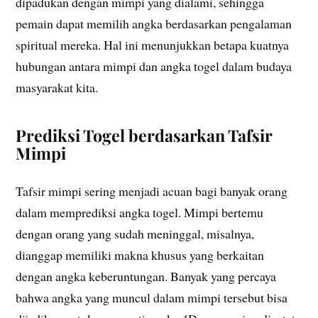
dipadukan dengan mimpi yang dialami, sehingga
pemain dapat memilih angka berdasarkan pengalaman
spiritual mereka. Hal ini menunjukkan betapa kuatnya
hubungan antara mimpi dan angka togel dalam budaya
masyarakat kita.
Prediksi Togel berdasarkan Tafsir
Mimpi
Tafsir mimpi sering menjadi acuan bagi banyak orang
dalam memprediksi angka togel. Mimpi bertemu
dengan orang yang sudah meninggal, misalnya,
dianggap memiliki makna khusus yang berkaitan
dengan angka keberuntungan. Banyak yang percaya
bahwa angka yang muncul dalam mimpi tersebut bisa