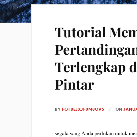
Tutorial Me
Pertandingan
Terlengkap 
Pintar
BY
FOT8EJXJF0M8OV5
ON
JANUA
segala yang Anda perlukan untuk men