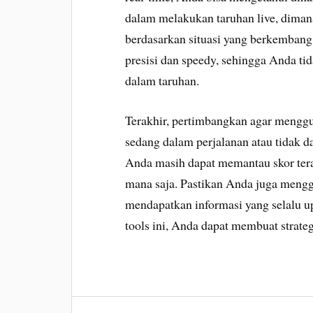
dalam melakukan taruhan live, dimana
berdasarkan situasi yang berkemba
presisi dan speedy, sehingga Anda ti
dalam taruhan.
Terakhir, pertimbangkan agar meng
sedang dalam perjalanan atau tidak d
Anda masih dapat memantau skor tera
mana saja. Pastikan Anda juga meng
mendapatkan informasi yang selalu u
tools ini, Anda dapat membuat strategi