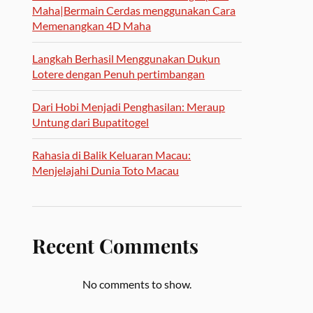
Maha|Bermain Cerdas menggunakan Cara
Memenangkan 4D Maha
Langkah Berhasil Menggunakan Dukun
Lotere dengan Penuh pertimbangan
Dari Hobi Menjadi Penghasilan: Meraup
Untung dari Bupatitogel
Rahasia di Balik Keluaran Macau:
Menjelajahi Dunia Toto Macau
Recent Comments
No comments to show.