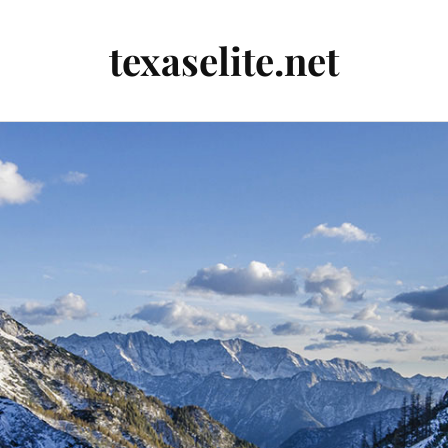
texaselite.net