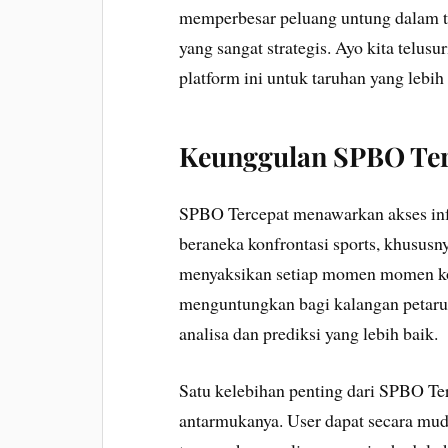
memperbesar peluang untung dalam ta
yang sangat strategis. Ayo kita telu
platform ini untuk taruhan yang lebi
Keunggulan SPBO Ter
SPBO Tercepat menawarkan akses info
beraneka konfrontasi sports, khususny
menyaksikan setiap momen momen konf
menguntungkan bagi kalangan petaru
analisa dan prediksi yang lebih baik.
Satu kelebihan penting dari SPBO T
antarmukanya. User dapat secara mu