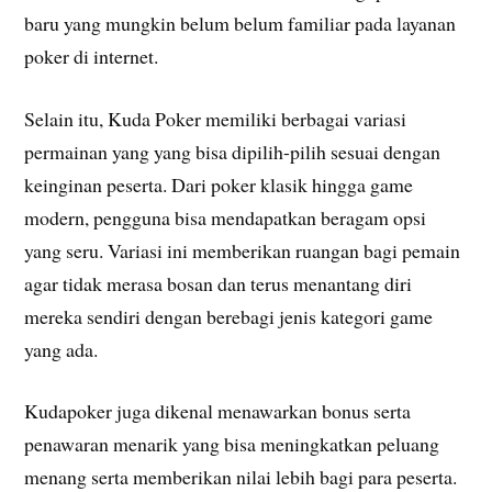
baru yang mungkin belum belum familiar pada layanan
poker di internet.
Selain itu, Kuda Poker memiliki berbagai variasi
permainan yang yang bisa dipilih-pilih sesuai dengan
keinginan peserta. Dari poker klasik hingga game
modern, pengguna bisa mendapatkan beragam opsi
yang seru. Variasi ini memberikan ruangan bagi pemain
agar tidak merasa bosan dan terus menantang diri
mereka sendiri dengan berebagi jenis kategori game
yang ada.
Kudapoker juga dikenal menawarkan bonus serta
penawaran menarik yang bisa meningkatkan peluang
menang serta memberikan nilai lebih bagi para peserta.