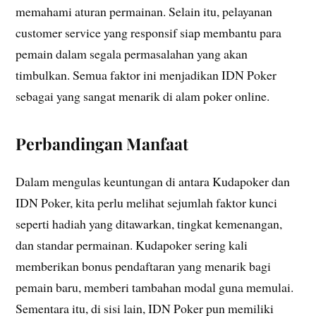
memahami aturan permainan. Selain itu, pelayanan
customer service yang responsif siap membantu para
pemain dalam segala permasalahan yang akan
timbulkan. Semua faktor ini menjadikan IDN Poker
sebagai yang sangat menarik di alam poker online.
Perbandingan Manfaat
Dalam mengulas keuntungan di antara Kudapoker dan
IDN Poker, kita perlu melihat sejumlah faktor kunci
seperti hadiah yang ditawarkan, tingkat kemenangan,
dan standar permainan. Kudapoker sering kali
memberikan bonus pendaftaran yang menarik bagi
pemain baru, memberi tambahan modal guna memulai.
Sementara itu, di sisi lain, IDN Poker pun memiliki