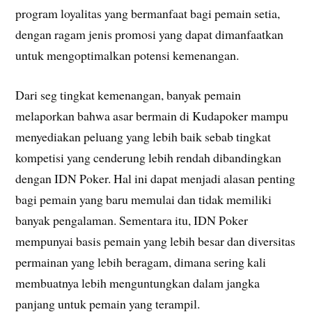
program loyalitas yang bermanfaat bagi pemain setia,
dengan ragam jenis promosi yang dapat dimanfaatkan
untuk mengoptimalkan potensi kemenangan.
Dari seg tingkat kemenangan, banyak pemain
melaporkan bahwa asar bermain di Kudapoker mampu
menyediakan peluang yang lebih baik sebab tingkat
kompetisi yang cenderung lebih rendah dibandingkan
dengan IDN Poker. Hal ini dapat menjadi alasan penting
bagi pemain yang baru memulai dan tidak memiliki
banyak pengalaman. Sementara itu, IDN Poker
mempunyai basis pemain yang lebih besar dan diversitas
permainan yang lebih beragam, dimana sering kali
membuatnya lebih menguntungkan dalam jangka
panjang untuk pemain yang terampil.