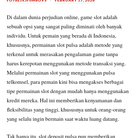
FOT8EJXJF0M8OV5
FEBRUARY 17, 2026
Di dalam dunia perjudian online, game slot adalah
sebuah opsi yang sangat paling diminati oleh banyak
individu. Untuk pemain yang berada di Indonesia,
khususnya, permainan slot pulsa adalah metode yang
terkenal untuk merasakan pengalaman game tanpa
harus kerepotan menggunakan metode transaksi yang.
Melalui permainan slot yang menggunakan pulsa
telkomsel, para pemain kini bisa mengakses berbagai
tipe permainan slot dengan mudah hanya menggunakan
kredit mereka. Hal ini memberikan kenyamanan dan
fleksibilitas yang tinggi, khususnya untuk orang-orang
yang selalu ingin bermain saat waktu luang datang.
Tak hanya itu, slot deposit pulsa pun memberikan