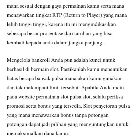
mana sesuai dengan gaya permainan kamu serta mana
menawarkan tingkat RTP (Return to Player) yang mana
lebih tinggi tinggi, karena itu ini mengindikasikan
seberapa besar prosentase dari taruhan yang bisa
kembali kepada anda dalam jangka panjang.
Mengelola bankroll Anda pun adalah kunci untuk
berhasil di bermain slot. Pastikanlah kamu menentukan
batas berapa banyak pulsa mana akan kamu gunakan
dan tak melampaui limit tersebut. Apabila Anda main
pada website permainan slot pulsa slot, selalu periksa
promosi serta bonus yang tersedia. Slot penyetoran pulsa
yang mana menawarkan bonus tanpa potongan
potongan dapat jadi pilihan yang menguntungkan untuk
memaksimalkan dana kamu.