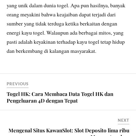
yang unik dalam dunia togel. Apa pun hasilnya, banyak
orang meyakini bahwa keajaiban dapat terjadi dari
sumber yang tidak terduga ketika berkaitan dengan
energi kayu togel. Walaupun ada berbagai mitos, yang
pasti adalah keyakinan terhadap kayu togel tetap hidup
dan berkembang di kalangan masyarakat.
PREVIOUS
Togel HK: Cara Membaca Data Togel HK dan
Pengeluaran 4D dengan Tepat
NEXT
Mengenal Situs KawanSlot: Slot Deposito lima ribu