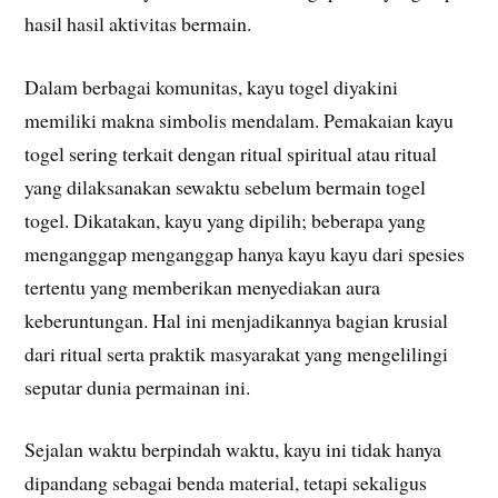
hasil hasil aktivitas bermain.
Dalam berbagai komunitas, kayu togel diyakini
memiliki makna simbolis mendalam. Pemakaian kayu
togel sering terkait dengan ritual spiritual atau ritual
yang dilaksanakan sewaktu sebelum bermain togel
togel. Dikatakan, kayu yang dipilih; beberapa yang
menganggap menganggap hanya kayu kayu dari spesies
tertentu yang memberikan menyediakan aura
keberuntungan. Hal ini menjadikannya bagian krusial
dari ritual serta praktik masyarakat yang mengelilingi
seputar dunia permainan ini.
Sejalan waktu berpindah waktu, kayu ini tidak hanya
dipandang sebagai benda material, tetapi sekaligus