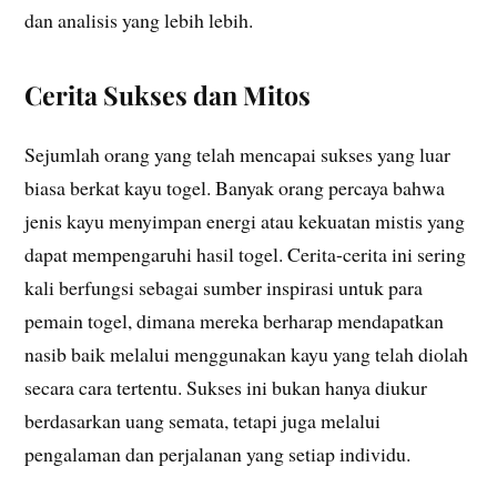
dan analisis yang lebih lebih.
Cerita Sukses dan Mitos
Sejumlah orang yang telah mencapai sukses yang luar
biasa berkat kayu togel. Banyak orang percaya bahwa
jenis kayu menyimpan energi atau kekuatan mistis yang
dapat mempengaruhi hasil togel. Cerita-cerita ini sering
kali berfungsi sebagai sumber inspirasi untuk para
pemain togel, dimana mereka berharap mendapatkan
nasib baik melalui menggunakan kayu yang telah diolah
secara cara tertentu. Sukses ini bukan hanya diukur
berdasarkan uang semata, tetapi juga melalui
pengalaman dan perjalanan yang setiap individu.