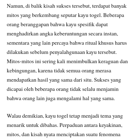
Namun, di balik kisah sukses tersebut, terdapat banyak
mitos yang berkembang seputar kayu togel. Beberapa
orang beranggapan bahwa kayu spesifik dapat
menghadirkan angka keberuntungan secara instan,
sementara yang lain percaya bahwa ritual khusus harus
dilakukan sebelum penyalahgunaan kayu tersebut.
Mitos-mitos ini sering kali menimbulkan keraguan dan
kebingungan, karena tidak semua orang merasa
mendapatkan hasil yang sama dari situ. Sukses yang
dicapai oleh beberapa orang tidak selalu menjamin
bahwa orang lain juga mengalami hal yang sama.
Walau demikian, kayu togel tetap menjadi tema yang
menarik untuk dibahas. Perpaduan antara keyakinan,
mitos, dan kisah nyata menciptakan suatu fenomena