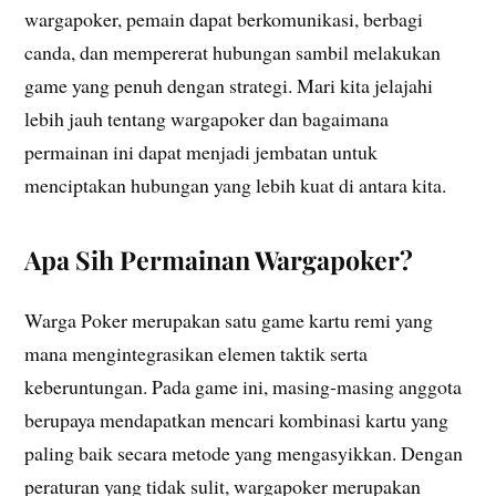
wargapoker, pemain dapat berkomunikasi, berbagi
canda, dan mempererat hubungan sambil melakukan
game yang penuh dengan strategi. Mari kita jelajahi
lebih jauh tentang wargapoker dan bagaimana
permainan ini dapat menjadi jembatan untuk
menciptakan hubungan yang lebih kuat di antara kita.
Apa Sih Permainan Wargapoker?
Warga Poker merupakan satu game kartu remi yang
mana mengintegrasikan elemen taktik serta
keberuntungan. Pada game ini, masing-masing anggota
berupaya mendapatkan mencari kombinasi kartu yang
paling baik secara metode yang mengasyikkan. Dengan
peraturan yang tidak sulit, wargapoker merupakan