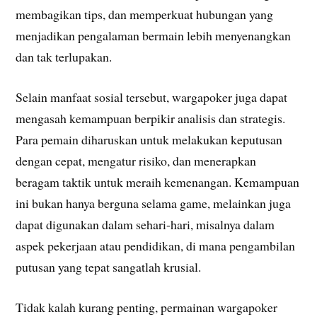
membagikan tips, dan memperkuat hubungan yang
menjadikan pengalaman bermain lebih menyenangkan
dan tak terlupakan.
Selain manfaat sosial tersebut, wargapoker juga dapat
mengasah kemampuan berpikir analisis dan strategis.
Para pemain diharuskan untuk melakukan keputusan
dengan cepat, mengatur risiko, dan menerapkan
beragam taktik untuk meraih kemenangan. Kemampuan
ini bukan hanya berguna selama game, melainkan juga
dapat digunakan dalam sehari-hari, misalnya dalam
aspek pekerjaan atau pendidikan, di mana pengambilan
putusan yang tepat sangatlah krusial.
Tidak kalah kurang penting, permainan wargapoker