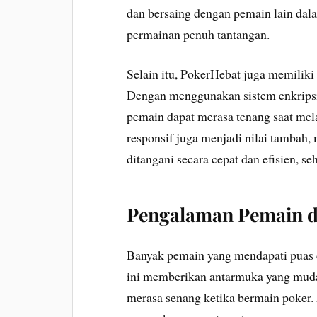
dan bersaing dengan pemain lain dala
permainan penuh tantangan.
Selain itu, PokerHebat juga memiliki
Dengan menggunakan sistem enkripsi
pemain dapat merasa tenang saat me
responsif juga menjadi nilai tambah
ditangani secara cepat dan efisien, 
Pengalaman Pemain d
Banyak pemain yang mendapati puas 
ini memberikan antarmuka yang mud
merasa senang ketika bermain poker. M