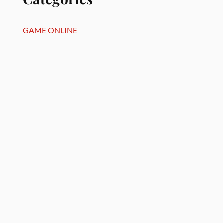
GAME ONLINE