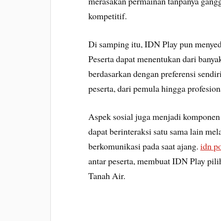
merasakan permainan tanpanya gangg
kompetitif.
Di samping itu, IDN Play pun menyed
Peserta dapat menentukan dari banya
berdasarkan dengan preferensi sendir
peserta, dari pemula hingga profesio
Aspek sosial juga menjadi komponen 
dapat berinteraksi satu sama lain mel
berkomunikasi pada saat ajang.
idn p
antar peserta, membuat IDN Play pil
Tanah Air.