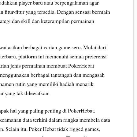
dahkan player baru atau berpengalaman agar
 fitur-fitur yang tersedia. Dengan sensasi bermain
rategi dan skill dan keterampilan permainan
entasikan berbagai varian game seru. Mulai dari
 terbaru, platform ini memenuhi semua preferensi
 varian jenis permainan membuat PokerHebat
a menggunakan berbagai tantangan dan mengasah
turnamen rutin yang memiliki hadiah menarik
ar yang tak dilewatkan.
pak hal yang paling penting di PokerHebat.
keamanan data terkini dalam rangka membela data
n. Selain itu, Poker Hebat tidak rigged games,