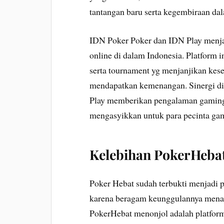
tantangan baru serta kegembiraan da
IDN Poker Poker dan IDN Play menjad
online di dalam Indonesia. Platform
serta tournament yg menjanjikan kes
mendapatkan kemenangan. Sinergi d
Play memberikan pengalaman gaming 
mengasyikkan untuk para pecinta ga
Kelebihan PokerHebat
Poker Hebat sudah terbukti menjadi p
karena beragam keunggulannya menar
PokerHebat menonjol adalah platfor