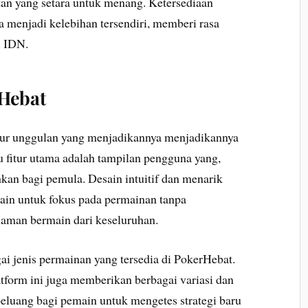
an yang setara untuk menang. Ketersediaan
a menjadi kelebihan tersendiri, memberi rasa
i IDN.
Hebat
ur unggulan yang menjadikannya menjadikannya
 fitur utama adalah tampilan pengguna yang,
kan bagi pemula. Desain intuitif dan menarik
in untuk fokus pada permainan tanpa
aman bermain dari keseluruhan.
gai jenis permainan yang tersedia di PokerHebat.
atform ini juga memberikan berbagai variasi dan
eluang bagi pemain untuk mengetes strategi baru