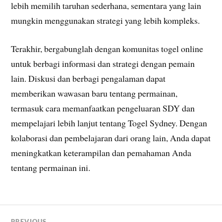
lebih memilih taruhan sederhana, sementara yang lain
mungkin menggunakan strategi yang lebih kompleks.
Terakhir, bergabunglah dengan komunitas togel online
untuk berbagi informasi dan strategi dengan pemain
lain. Diskusi dan berbagi pengalaman dapat
memberikan wawasan baru tentang permainan,
termasuk cara memanfaatkan pengeluaran SDY dan
mempelajari lebih lanjut tentang Togel Sydney. Dengan
kolaborasi dan pembelajaran dari orang lain, Anda dapat
meningkatkan keterampilan dan pemahaman Anda
tentang permainan ini.
PREVIOUS