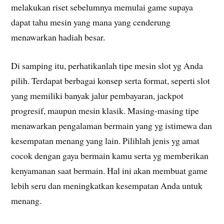
melakukan riset sebelumnya memulai game supaya
dapat tahu mesin yang mana yang cenderung
menawarkan hadiah besar.
Di samping itu, perhatikanlah tipe mesin slot yg Anda
pilih. Terdapat berbagai konsep serta format, seperti slot
yang memiliki banyak jalur pembayaran, jackpot
progresif, maupun mesin klasik. Masing-masing tipe
menawarkan pengalaman bermain yang yg istimewa dan
kesempatan menang yang lain. Pilihlah jenis yg amat
cocok dengan gaya bermain kamu serta yg memberikan
kenyamanan saat bermain. Hal ini akan membuat game
lebih seru dan meningkatkan kesempatan Anda untuk
menang.