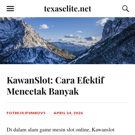
texaselite.net
KawanSlot: Cara Efektif
Mencetak Banyak
FOT8EJXJF0M8OV5
APRIL 24, 2026
Di dalam alam game mesin slot online, Kawanslot