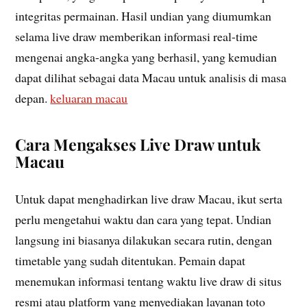
integritas permainan. Hasil undian yang diumumkan
selama live draw memberikan informasi real-time
mengenai angka-angka yang berhasil, yang kemudian
dapat dilihat sebagai data Macau untuk analisis di masa
depan.
keluaran macau
Cara Mengakses Live Draw untuk
Macau
Untuk dapat menghadirkan live draw Macau, ikut serta
perlu mengetahui waktu dan cara yang tepat. Undian
langsung ini biasanya dilakukan secara rutin, dengan
timetable yang sudah ditentukan. Pemain dapat
menemukan informasi tentang waktu live draw di situs
resmi atau platform yang menyediakan layanan toto