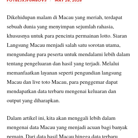
FOT8EJXJF0M8OV5
MAY 26, 2026
Dikehidupan malam di Macau yang meriah, terdapat
sebuah dunia yang menyimpan sejumlah rahasia,
khususnya untuk para pencinta permainan lotto. Siaran
Langsung Macau menjadi salah satu sorotan utama,
mengundang para peserta untuk mendalami lebih dalam
tentang pengeluaran dan hasil yang terjadi. Melalui
memanfaatkan layanan seperti pengundian langsung
Macau dan live toto Macau, para penggemar dapat
mendapatkan data terbaru mengenai keluaran dan
output yang diharapkan.
Dalam artikel ini, kita akan menggali lebih dalam
mengenai data Macau yang menjadi acuan bagi banyak
pemain. Dari data hasil Macau hingga data terbaru