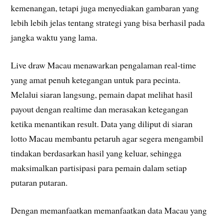
kemenangan, tetapi juga menyediakan gambaran yang
lebih lebih jelas tentang strategi yang bisa berhasil pada
jangka waktu yang lama.
Live draw Macau menawarkan pengalaman real-time
yang amat penuh ketegangan untuk para pecinta.
Melalui siaran langsung, pemain dapat melihat hasil
payout dengan realtime dan merasakan ketegangan
ketika menantikan result. Data yang diliput di siaran
lotto Macau membantu petaruh agar segera mengambil
tindakan berdasarkan hasil yang keluar, sehingga
maksimalkan partisipasi para pemain dalam setiap
putaran putaran.
Dengan memanfaatkan memanfaatkan data Macau yang