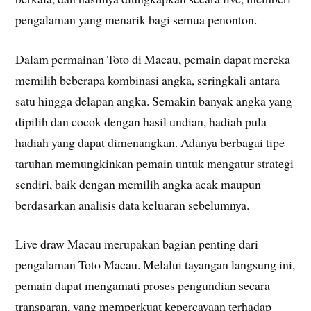
pengalaman yang menarik bagi semua penonton.
Dalam permainan Toto di Macau, pemain dapat mereka
memilih beberapa kombinasi angka, seringkali antara
satu hingga delapan angka. Semakin banyak angka yang
dipilih dan cocok dengan hasil undian, hadiah pula
hadiah yang dapat dimenangkan. Adanya berbagai tipe
taruhan memungkinkan pemain untuk mengatur strategi
sendiri, baik dengan memilih angka acak maupun
berdasarkan analisis data keluaran sebelumnya.
Live draw Macau merupakan bagian penting dari
pengalaman Toto Macau. Melalui tayangan langsung ini,
pemain dapat mengamati proses pengundian secara
transparan, yang memperkuat kepercayaan terhadap