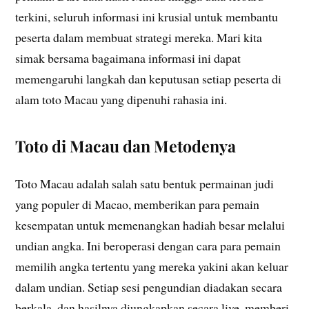
terkini, seluruh informasi ini krusial untuk membantu
peserta dalam membuat strategi mereka. Mari kita
simak bersama bagaimana informasi ini dapat
memengaruhi langkah dan keputusan setiap peserta di
alam toto Macau yang dipenuhi rahasia ini.
Toto di Macau dan Metodenya
Toto Macau adalah salah satu bentuk permainan judi
yang populer di Macao, memberikan para pemain
kesempatan untuk memenangkan hadiah besar melalui
undian angka. Ini beroperasi dengan cara para pemain
memilih angka tertentu yang mereka yakini akan keluar
dalam undian. Setiap sesi pengundian diadakan secara
berkala, dan hasilnya diungkapkan secara live, memberi