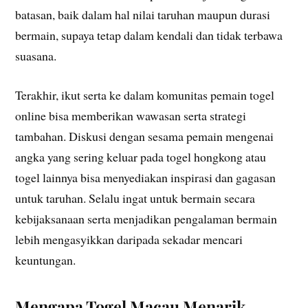
batasan, baik dalam hal nilai taruhan maupun durasi
bermain, supaya tetap dalam kendali dan tidak terbawa
suasana.
Terakhir, ikut serta ke dalam komunitas pemain togel
online bisa memberikan wawasan serta strategi
tambahan. Diskusi dengan sesama pemain mengenai
angka yang sering keluar pada togel hongkong atau
togel lainnya bisa menyediakan inspirasi dan gagasan
untuk taruhan. Selalu ingat untuk bermain secara
kebijaksanaan serta menjadikan pengalaman bermain
lebih mengasyikkan daripada sekadar mencari
keuntungan.
Mengapa Togel Macau Menarik