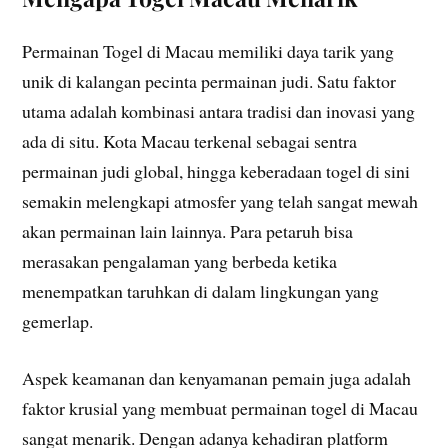
Permainan Togel di Macau memiliki daya tarik yang
unik di kalangan pecinta permainan judi. Satu faktor
utama adalah kombinasi antara tradisi dan inovasi yang
ada di situ. Kota Macau terkenal sebagai sentra
permainan judi global, hingga keberadaan togel di sini
semakin melengkapi atmosfer yang telah sangat mewah
akan permainan lain lainnya. Para petaruh bisa
merasakan pengalaman yang berbeda ketika
menempatkan taruhkan di dalam lingkungan yang
gemerlap.
Aspek keamanan dan kenyamanan pemain juga adalah
faktor krusial yang membuat permainan togel di Macau
sangat menarik. Dengan adanya kehadiran platform